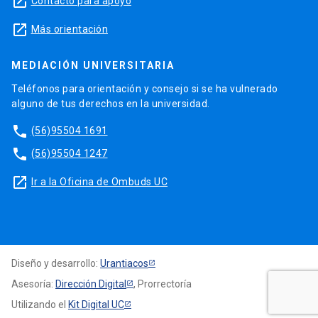
launch
Contacto para apoyo
launch
Más orientación
MEDIACIÓN UNIVERSITARIA
Teléfonos para orientación y consejo si se ha vulnerado
alguno de tus derechos en la universidad.
phone
(56)95504 1691
phone
(56)95504 1247
launch
Ir a la Oficina de Ombuds UC
Diseño y desarrollo:
Urantiacos
Asesoría:
Dirección Digital
, Prorrectoría
Utilizando el
Kit Digital UC