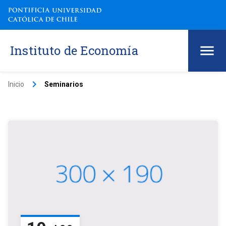
Instituto de Economía
keyboard_arrow_right
Inicio
Seminarios