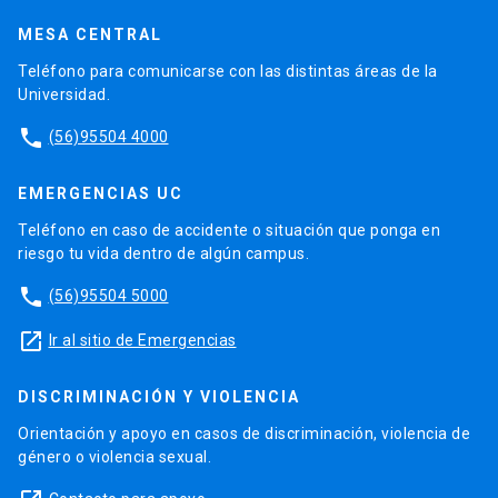
MESA CENTRAL
Teléfono para comunicarse con las distintas áreas de la
Universidad.
phone
(56)95504 4000
EMERGENCIAS UC
Teléfono en caso de accidente o situación que ponga en
riesgo tu vida dentro de algún campus.
phone
(56)95504 5000
launch
Ir al sitio de Emergencias
DISCRIMINACIÓN Y VIOLENCIA
Orientación y apoyo en casos de discriminación, violencia de
género o violencia sexual.