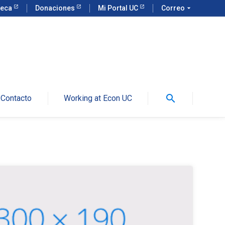
teca
Donaciones
Mi Portal UC
Correo
arrow_drop_down
search
Contacto
Working at Econ UC