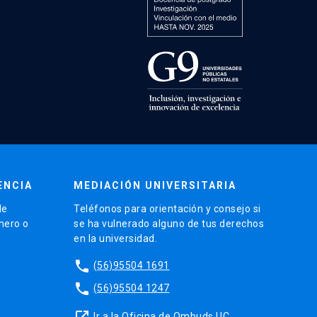
ENCIA
MEDIACIÓN UNIVERSITARIA
de
Teléfonos para orientación y consejo si
énero o
se ha vulnerado alguno de tus derechos
en la universidad.
phone
(56)95504 1691
phone
(56)95504 1247
launch
Ir a la Oficina de Ombuds UC