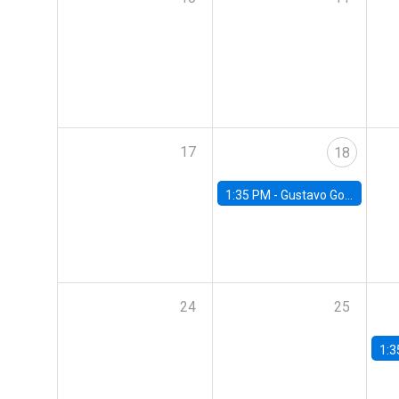
17
18
1:35 PM -
Gustavo González, Banco Central de Chile
24
25
1:3