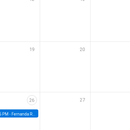
19
20
27
26
5 PM -
Fernanda Rojas Ampuero, University of Wisconsin-Madison