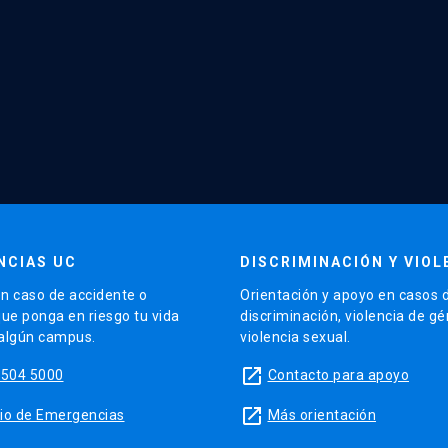
NCIAS UC
DISCRIMINACIÓN Y VIOL
n caso de accidente o
Orientación y apoyo en casos 
que ponga en riesgo tu vida
discriminación, violencia de g
 algún campus.
violencia sexual.
launch
5504 5000
Contacto para apoyo
launch
sitio de Emergencias
Más orientación