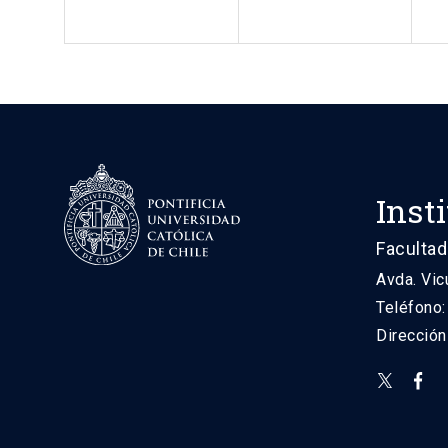
Inst
Facultad
Avda. Vic
Teléfono
Direcció