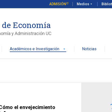
ADMISIÓN
Medios
arrow_drop_down
Biblio
o de Economía
nomía y Administración UC
Académicos e Investigación
Noticias
arrow_drop_down
 Cómo el envejecimiento