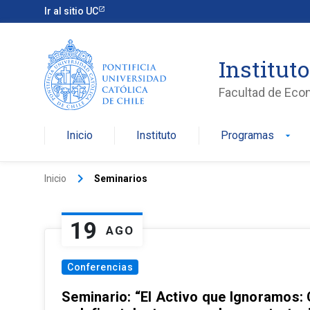
Ir al sitio UC
Institut
Facultad de Eco
Inicio
Instituto
Programas
arrow_drop_down
keyboard_arrow_right
Inicio
Seminarios
19
AGO
Conferencias
Seminario: “El Activo que Ignoramos: