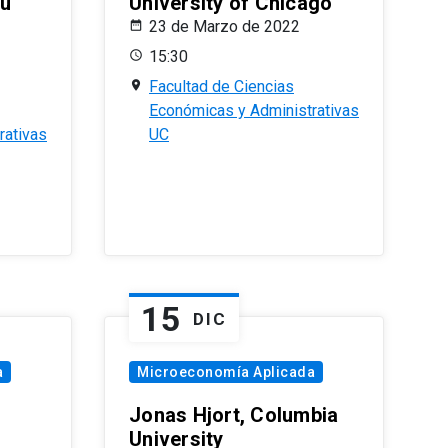
eu
University of Chicago
23 de Marzo de 2022
15:30
Facultad de Ciencias
Económicas y Administrativas
rativas
UC
15
DIC
a
Microeconomía Aplicada
Jonas Hjort, Columbia
University