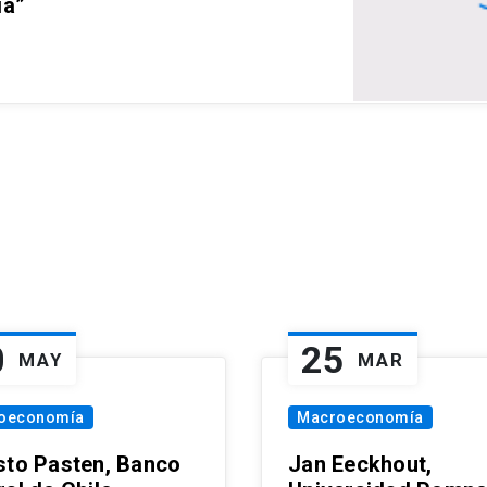
ia”
0
25
MAY
MAR
oeconomía
Macroeconomía
sto Pasten, Banco
Jan Eeckhout,