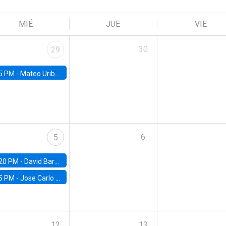
MIÉ
JUE
VIE
30
29
5 PM -
Mateo Uribe-Castro, Universidad de los Andes (Colombia)
6
5
20 PM -
David Bardey, Universidad de los Andes - CEDE
5 PM -
Jose Carlo Bermudez, UC (ME) & World Bank
12
13