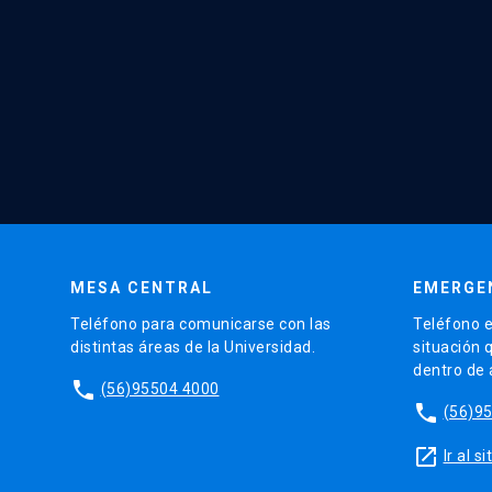
MESA CENTRAL
EMERGE
Teléfono para comunicarse con las
Teléfono e
distintas áreas de la Universidad.
situación 
dentro de
phone
(56)95504 4000
phone
(56)9
launch
Ir al 