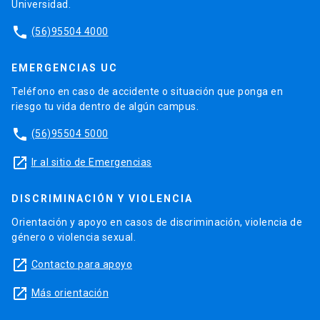
Universidad.
phone
(56)95504 4000
EMERGENCIAS UC
Teléfono en caso de accidente o situación que ponga en
riesgo tu vida dentro de algún campus.
phone
(56)95504 5000
launch
Ir al sitio de Emergencias
DISCRIMINACIÓN Y VIOLENCIA
Orientación y apoyo en casos de discriminación, violencia de
género o violencia sexual.
launch
Contacto para apoyo
launch
Más orientación