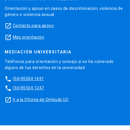
Orientación y apoyo en casos de discriminación, violencia de
género o violencia sexual.
launch
Contacto para apoyo
launch
Más orientación
MEDIACIÓN UNIVERSITARIA
Teléfonos para orientación y consejo si se ha vulnerado
alguno de tus derechos en la universidad.
phone
(56)95504 1691
phone
(56)95504 1247
launch
Ir a la Oficina de Ombuds UC