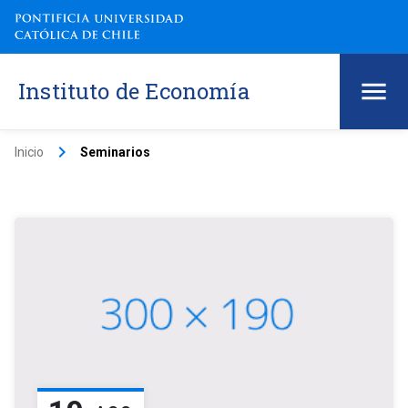
Instituto de Economía
keyboard_arrow_right
Inicio
Seminarios