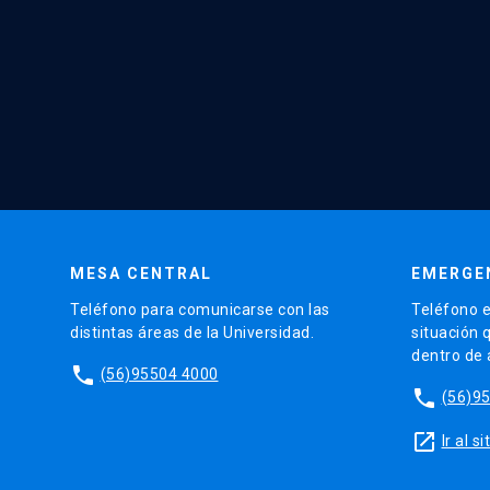
MESA CENTRAL
EMERGE
Teléfono para comunicarse con las
Teléfono e
distintas áreas de la Universidad.
situación 
dentro de
phone
(56)95504 4000
phone
(56)9
launch
Ir al 