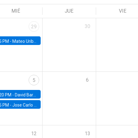
MIÉ
JUE
VIE
30
29
5 PM -
Mateo Uribe-Castro, Universidad de los Andes (Colombia)
6
5
20 PM -
David Bardey, Universidad de los Andes - CEDE
5 PM -
Jose Carlo Bermudez, UC (ME) & World Bank
12
13