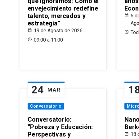
que Ignoramos: Cómo el
años
envejecimiento redefine
Econ
talento, mercados y
6 d
estrategia”
Ago
19 de Agosto de 2026
Todo
09:00 a 11:00
24
1
MAR
Conversatorio
Micr
Conversatorio:
Nano
“Pobreza y Educación:
Berk
Perspectivas y
18 