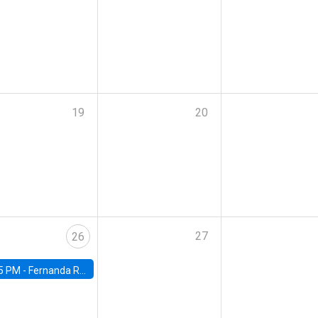
19
20
27
26
5 PM -
Fernanda Rojas Ampuero, University of Wisconsin-Madison