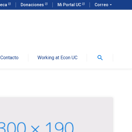
teca
Donaciones
Mi Portal UC
Correo
arrow_drop_down
search
Contacto
Working at Econ UC