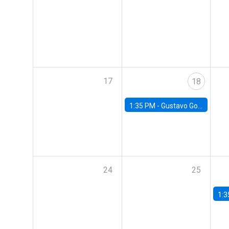
17
18
1:35 PM -
Gustavo González, Banco Central de Chile
24
25
1:3