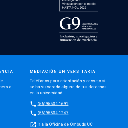
ENCIA
MEDIACIÓN UNIVERSITARIA
de
Teléfonos para orientación y consejo si
énero o
se ha vulnerado alguno de tus derechos
en la universidad.
phone
(56)95504 1691
phone
(56)95504 1247
launch
Ir a la Oficina de Ombuds UC