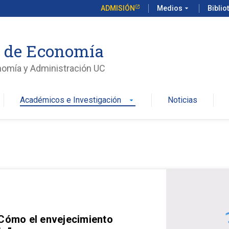
ADMISIÓN
Medios
arrow_drop_down
Biblio
o de Economía
nomía y Administración UC
Académicos e Investigación
Noticias
arrow_drop_down
 Cómo el envejecimiento