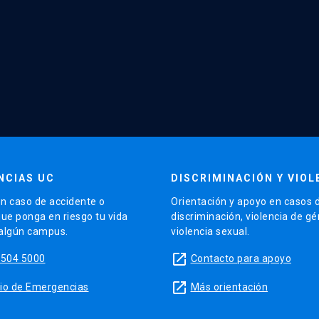
NCIAS UC
DISCRIMINACIÓN Y VIOL
n caso de accidente o
Orientación y apoyo en casos 
que ponga en riesgo tu vida
discriminación, violencia de g
 algún campus.
violencia sexual.
launch
5504 5000
Contacto para apoyo
launch
sitio de Emergencias
Más orientación