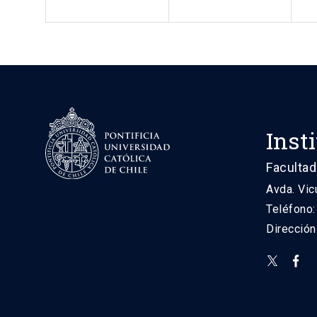
Inst
Facultad
Avda. Vic
Teléfono
Direcció