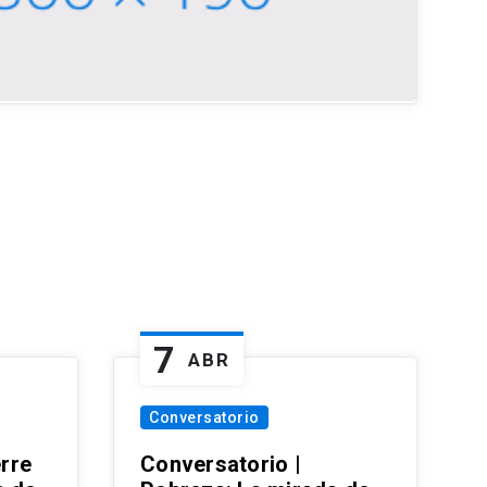
7
ABR
Conversatorio
erre
Conversatorio |