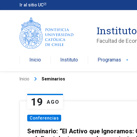
Ir al sitio UC
Institut
Facultad de Eco
Inicio
Instituto
Programas
arrow_drop_down
keyboard_arrow_right
Inicio
Seminarios
19
AGO
Conferencias
Seminario: “El Activo que Ignoramos: