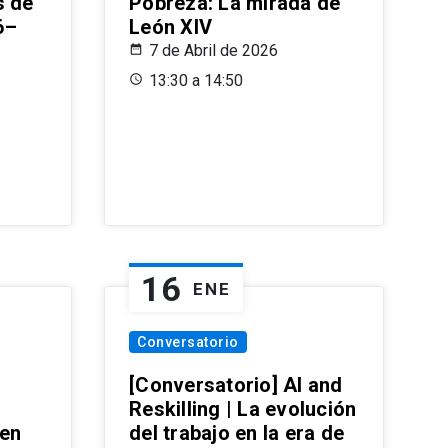
s de
Pobreza: La mirada de
6–
León XIV
7 de Abril de 2026
13:30 a 14:50
16
ENE
Conversatorio
[Conversatorio] AI and
Reskilling | La evolución
 en
del trabajo en la era de