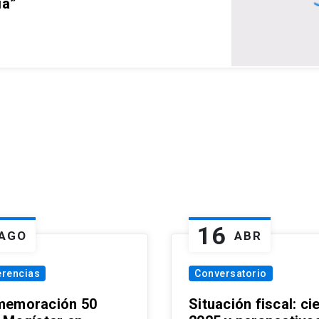
ia”
16
AGO
ABR
erencias
Conversatorio
emoración 50
Situación fiscal: ci