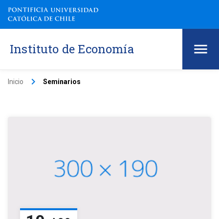
Instituto de Economía
keyboard_arrow_right
Inicio
Seminarios