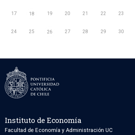
17
19
20
21
22
23
18
24
25
27
28
29
30
26
Instituto de Economía
Facultad de Economía y Administración UC