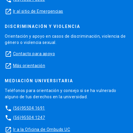
launch
Ir al sitio de Emergencias
DISCRIMINACIÓN Y VIOLENCIA
Orientación y apoyo en casos de discriminación, violencia de
género o violencia sexual.
launch
Contacto para apoyo
launch
Más orientación
MEDIACIÓN UNIVERSITARIA
Teléfonos para orientación y consejo si se ha vulnerado
alguno de tus derechos en la universidad.
phone
(56)95504 1691
phone
(56)95504 1247
launch
Ir a la Oficina de Ombuds UC