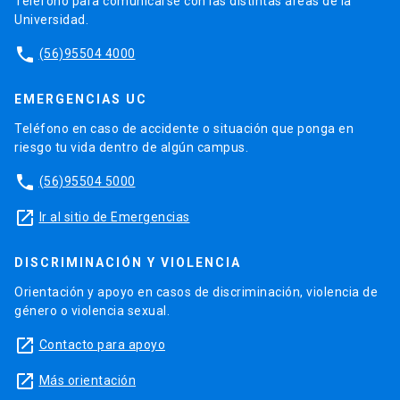
Teléfono para comunicarse con las distintas áreas de la
Universidad.
phone
(56)95504 4000
EMERGENCIAS UC
Teléfono en caso de accidente o situación que ponga en
riesgo tu vida dentro de algún campus.
phone
(56)95504 5000
launch
Ir al sitio de Emergencias
DISCRIMINACIÓN Y VIOLENCIA
Orientación y apoyo en casos de discriminación, violencia de
género o violencia sexual.
launch
Contacto para apoyo
launch
Más orientación