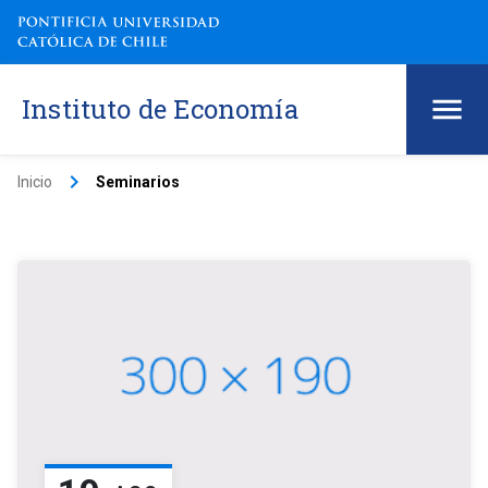
Instituto de Economía
keyboard_arrow_right
Inicio
Seminarios