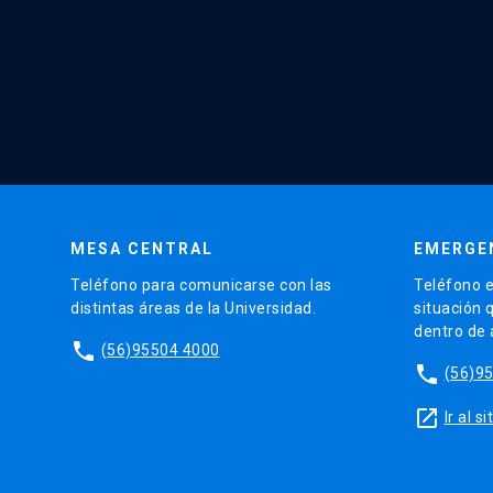
MESA CENTRAL
EMERGE
Teléfono para comunicarse con las
Teléfono e
distintas áreas de la Universidad.
situación 
dentro de
phone
(56)95504 4000
phone
(56)9
launch
Ir al 