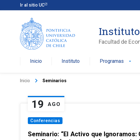
Ir al sitio UC
Institut
Facultad de Eco
Inicio
Instituto
Programas
arrow_drop_down
keyboard_arrow_right
Inicio
Seminarios
19
AGO
Conferencias
Seminario: “El Activo que Ignoramos: