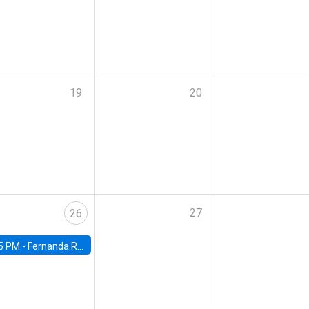
19
20
27
26
5 PM -
Fernanda Rojas Ampuero, University of Wisconsin-Madison