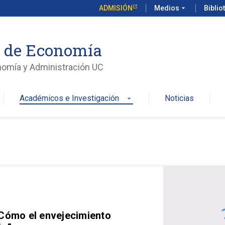
ADMISIÓN
Medios
arrow_drop_down
Biblio
o de Economía
nomía y Administración UC
Académicos e Investigación
Noticias
arrow_drop_down
 Cómo el envejecimiento