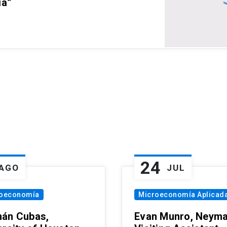
ia”
24
AGO
JUL
oeconomía
Microeconomía Aplicad
án Cubas,
Evan Munro, Neym