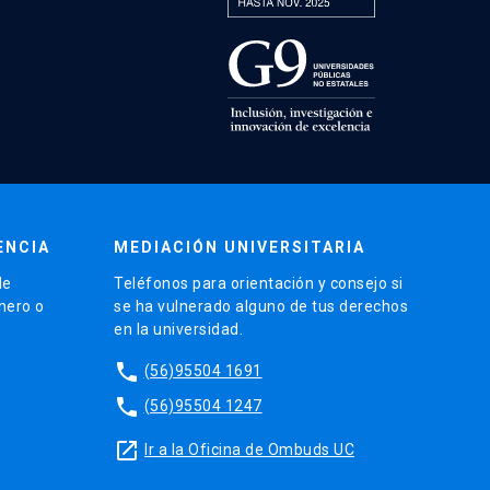
ENCIA
MEDIACIÓN UNIVERSITARIA
de
Teléfonos para orientación y consejo si
énero o
se ha vulnerado alguno de tus derechos
en la universidad.
phone
(56)95504 1691
phone
(56)95504 1247
launch
Ir a la Oficina de Ombuds UC