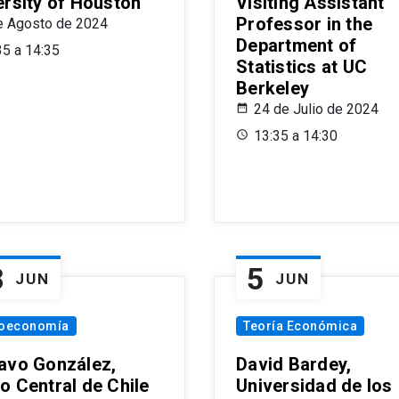
ersity of Houston
Visiting Assistant
Professor in the
e Agosto de 2024
Department of
35 a 14:35
Statistics at UC
Berkeley
24 de Julio de 2024
13:35 a 14:30
8
5
JUN
JUN
oeconomía
Teoría Económica
avo González,
David Bardey,
o Central de Chile
Universidad de los