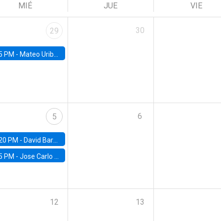
MIÉ
JUE
VIE
30
29
5 PM -
Mateo Uribe-Castro, Universidad de los Andes (Colombia)
6
5
20 PM -
David Bardey, Universidad de los Andes - CEDE
5 PM -
Jose Carlo Bermudez, UC (ME) & World Bank
12
13