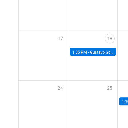
17
18
1:35 PM -
Gustavo González, Banco Central de Chile
24
25
1:3