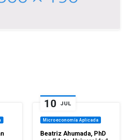
10
JUL
a
Microeconomía Aplicada
an
Beatriz Ahumada, PhD