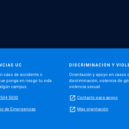
NCIAS UC
DISCRIMINACIÓN Y VIOL
n caso de accidente o
Orientación y apoyo en casos 
que ponga en riesgo tu vida
discriminación, violencia de g
 algún campus.
violencia sexual.
launch
5504 5000
Contacto para apoyo
launch
sitio de Emergencias
Más orientación