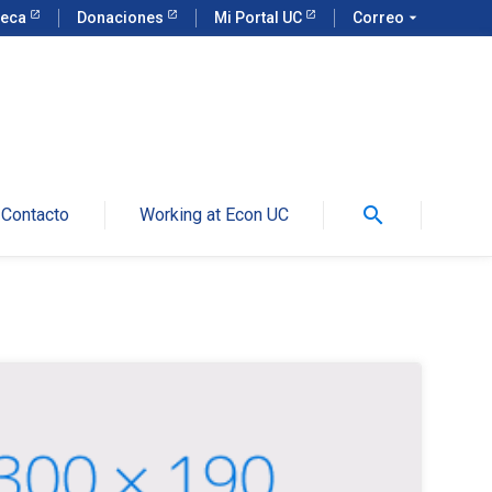
teca
Donaciones
Mi Portal UC
Correo
arrow_drop_down
search
Contacto
Working at Econ UC