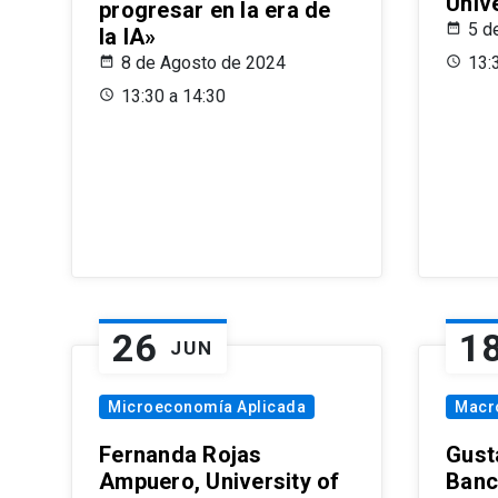
Univ
progresar en la era de
5 d
la IA»
8 de Agosto de 2024
13:
13:30 a 14:30
26
1
JUN
Microeconomía Aplicada
Macr
Fernanda Rojas
Gust
Ampuero, University of
Banc