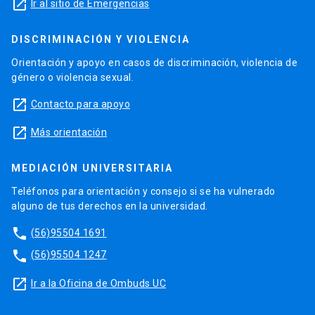
launch
Ir al sitio de Emergencias
DISCRIMINACIÓN Y VIOLENCIA
Orientación y apoyo en casos de discriminación, violencia de
género o violencia sexual.
launch
Contacto para apoyo
launch
Más orientación
MEDIACIÓN UNIVERSITARIA
Teléfonos para orientación y consejo si se ha vulnerado
alguno de tus derechos en la universidad.
phone
(56)95504 1691
phone
(56)95504 1247
launch
Ir a la Oficina de Ombuds UC