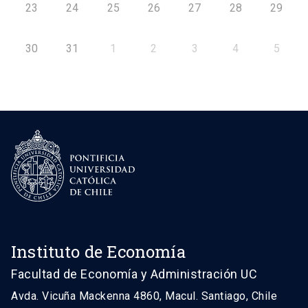
23
24
25
26
27
28
29
30
31
1
2
3
4
5
Instituto de Economía
Facultad de Economía y Administración UC
Avda. Vicuña Mackenna 4860, Macul. Santiago, Chile