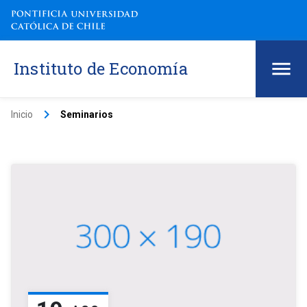
Instituto de Economía
keyboard_arrow_right
Inicio
Seminarios