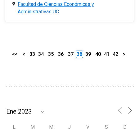
Facultad de Ciencias Económicas y
Administrativas UC
<<
<
33
34
35
36
37
38
39
40
41
42
>
L
M
M
J
V
S
D