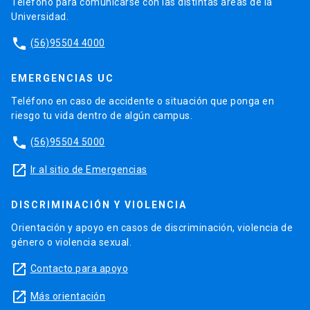
Teléfono para comunicarse con las distintas áreas de la
Universidad.
phone
(56)95504 4000
EMERGENCIAS UC
Teléfono en caso de accidente o situación que ponga en
riesgo tu vida dentro de algún campus.
phone
(56)95504 5000
launch
Ir al sitio de Emergencias
DISCRIMINACIÓN Y VIOLENCIA
Orientación y apoyo en casos de discriminación, violencia de
género o violencia sexual.
launch
Contacto para apoyo
launch
Más orientación