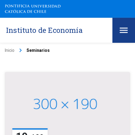
Instituto de Economía
keyboard_arrow_right
Inicio
Seminarios