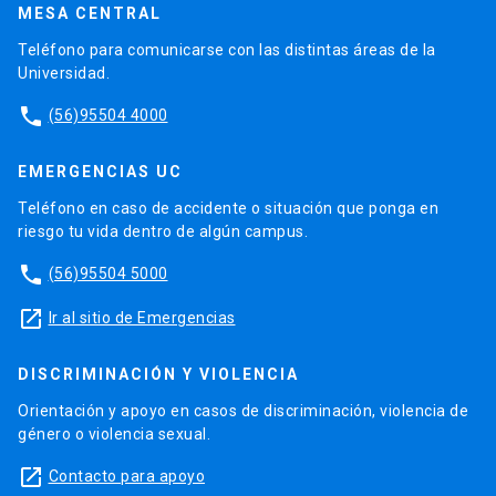
MESA CENTRAL
Teléfono para comunicarse con las distintas áreas de la
Universidad.
phone
(56)95504 4000
EMERGENCIAS UC
Teléfono en caso de accidente o situación que ponga en
riesgo tu vida dentro de algún campus.
phone
(56)95504 5000
launch
Ir al sitio de Emergencias
DISCRIMINACIÓN Y VIOLENCIA
Orientación y apoyo en casos de discriminación, violencia de
género o violencia sexual.
launch
Contacto para apoyo