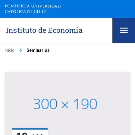
Instituto de Economía
keyboard_arrow_right
Inicio
Seminarios