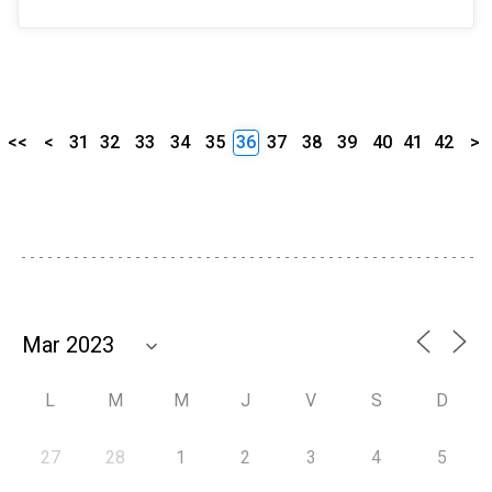
<<
<
31
32
33
34
35
36
37
38
39
40
41
42
>
L
M
M
J
V
S
D
27
28
1
2
3
4
5