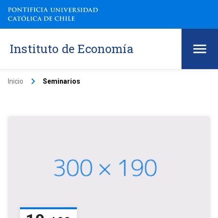
Instituto de Economía
keyboard_arrow_right
Inicio
Seminarios