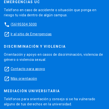
EMERGENCIAS UC
Teléfono en caso de accidente o situación que ponga en
riesgo tu vida dentro de algún campus.
phone
(56)95504 5000
launch
Ir al sitio de Emergencias
DISCRIMINACIÓN Y VIOLENCIA
Orientación y apoyo en casos de discriminación, violencia de
género o violencia sexual.
launch
Contacto para apoyo
launch
Más orientación
MEDIACIÓN UNIVERSITARIA
Teléfonos para orientación y consejo si se ha vulnerado
alguno de tus derechos en la universidad.