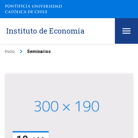
Instituto de Economía
keyboard_arrow_right
Inicio
Seminarios