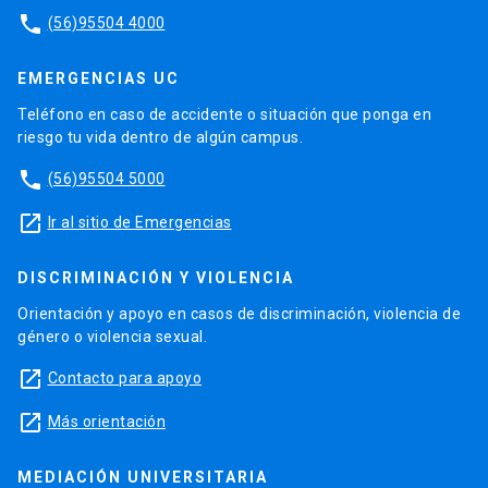
phone
(56)95504 4000
EMERGENCIAS UC
Teléfono en caso de accidente o situación que ponga en
riesgo tu vida dentro de algún campus.
phone
(56)95504 5000
launch
Ir al sitio de Emergencias
DISCRIMINACIÓN Y VIOLENCIA
Orientación y apoyo en casos de discriminación, violencia de
género o violencia sexual.
launch
Contacto para apoyo
launch
Más orientación
MEDIACIÓN UNIVERSITARIA