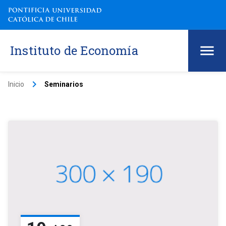
Instituto de Economía
keyboard_arrow_right
Inicio
Seminarios