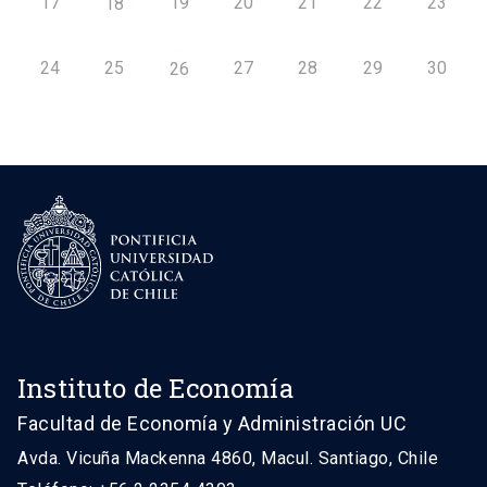
17
19
20
21
22
23
18
24
25
27
28
29
30
26
Instituto de Economía
Facultad de Economía y Administración UC
Avda. Vicuña Mackenna 4860, Macul. Santiago, Chile