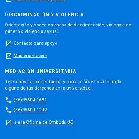
DISCRIMINACIÓN Y VIOLENCIA
Orientación y apoyo en casos de discriminación, violencia de
género o violencia sexual.
launch
Contacto para apoyo
launch
Más orientación
MEDIACIÓN UNIVERSITARIA
Teléfonos para orientación y consejo si se ha vulnerado
alguno de tus derechos en la universidad.
phone
(56)95504 1691
phone
(56)95504 1247
launch
Ir a la Oficina de Ombuds UC