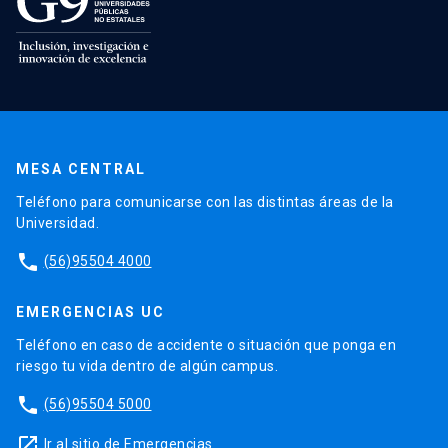
MESA CENTRAL
Teléfono para comunicarse con las distintas áreas de la
Universidad.
phone
(56)95504 4000
EMERGENCIAS UC
Teléfono en caso de accidente o situación que ponga en
riesgo tu vida dentro de algún campus.
phone
(56)95504 5000
launch
Ir al sitio de Emergencias