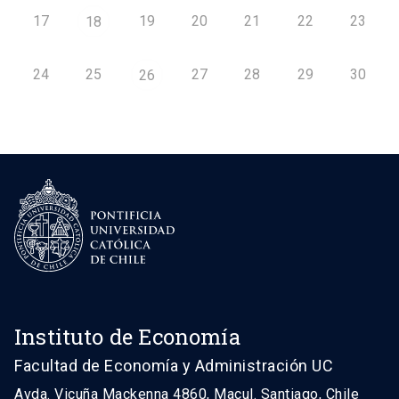
17
19
20
21
22
23
18
24
25
27
28
29
30
26
Instituto de Economía
Facultad de Economía y Administración UC
Avda. Vicuña Mackenna 4860, Macul. Santiago, Chile