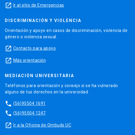
launch
Ir al sitio de Emergencias
DISCRIMINACIÓN Y VIOLENCIA
Orientación y apoyo en casos de discriminación, violencia de
género o violencia sexual.
launch
Contacto para apoyo
launch
Más orientación
MEDIACIÓN UNIVERSITARIA
Teléfonos para orientación y consejo si se ha vulnerado
alguno de tus derechos en la universidad.
phone
(56)95504 1691
phone
(56)95504 1247
launch
Ir a la Oficina de Ombuds UC