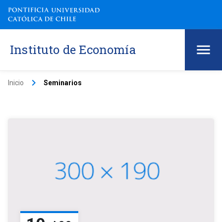
Instituto de Economía
keyboard_arrow_right
Inicio
Seminarios