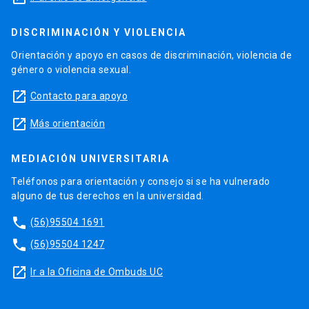
DISCRIMINACIÓN Y VIOLENCIA
Orientación y apoyo en casos de discriminación, violencia de
género o violencia sexual.
launch
Contacto para apoyo
launch
Más orientación
MEDIACIÓN UNIVERSITARIA
Teléfonos para orientación y consejo si se ha vulnerado
alguno de tus derechos en la universidad.
phone
(56)95504 1691
phone
(56)95504 1247
launch
Ir a la Oficina de Ombuds UC