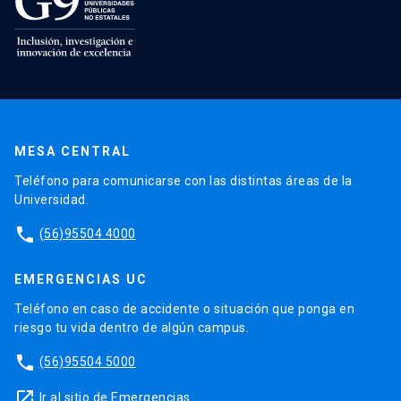
MESA CENTRAL
Teléfono para comunicarse con las distintas áreas de la
Universidad.
phone
(56)95504 4000
EMERGENCIAS UC
Teléfono en caso de accidente o situación que ponga en
riesgo tu vida dentro de algún campus.
phone
(56)95504 5000
launch
Ir al sitio de Emergencias