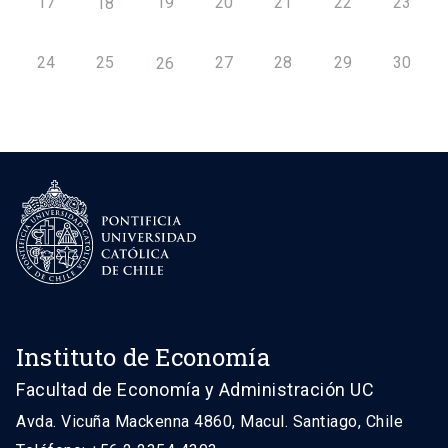
17
19
20
21
22
23
18
24
25
27
28
29
30
26
Instituto de Economía
Facultad de Economía y Administración UC
Avda. Vicuña Mackenna 4860, Macul. Santiago, Chile