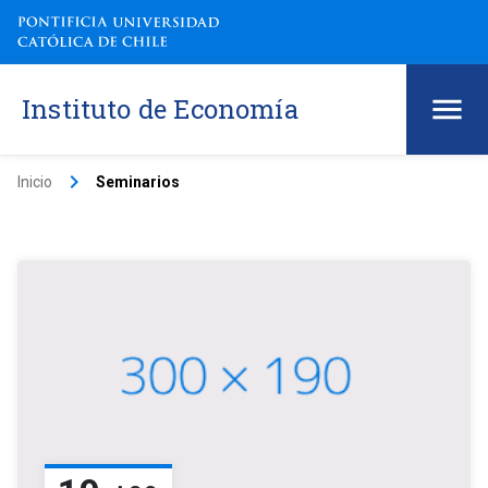
Instituto de Economía
keyboard_arrow_right
Inicio
Seminarios