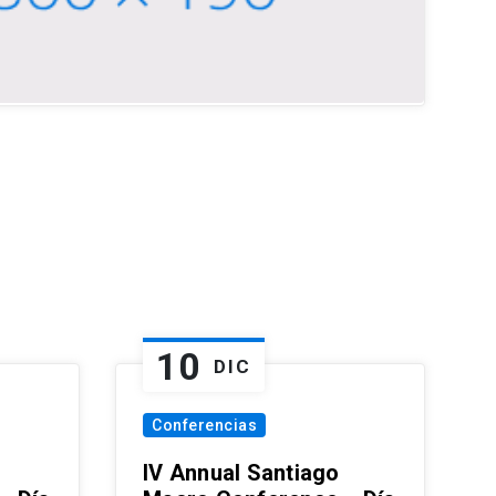
10
DIC
Conferencias
IV Annual Santiago