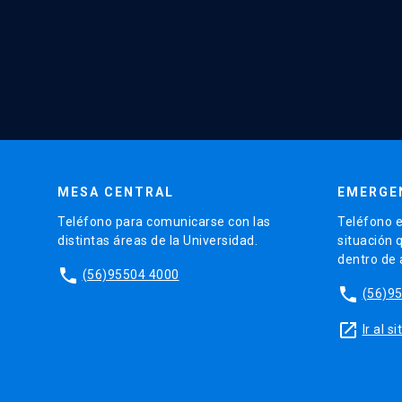
MESA CENTRAL
EMERGE
Teléfono para comunicarse con las
Teléfono e
distintas áreas de la Universidad.
situación 
dentro de
phone
(56)95504 4000
phone
(56)9
launch
Ir al 