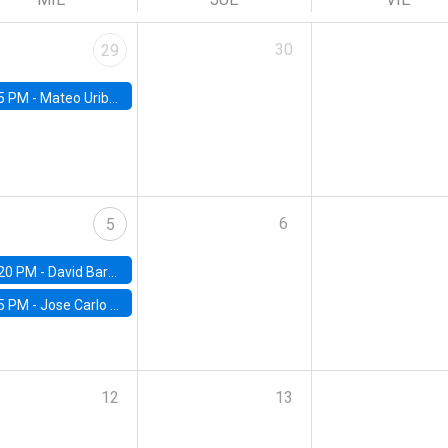
30
29
5 PM -
Mateo Uribe-Castro, Universidad de los Andes (Colombia)
6
5
20 PM -
David Bardey, Universidad de los Andes - CEDE
5 PM -
Jose Carlo Bermudez, UC (ME) & World Bank
12
13