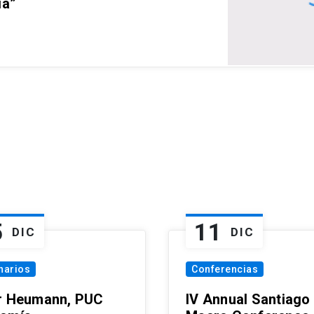
ia”
5
11
DIC
DIC
narios
Conferencias
r Heumann, PUC
IV Annual Santiago