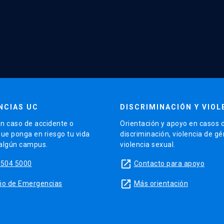
NCIAS UC
DISCRIMINACIÓN Y VIOL
n caso de accidente o
Orientación y apoyo en casos 
que ponga en riesgo tu vida
discriminación, violencia de g
 algún campus.
violencia sexual.
launch
5504 5000
Contacto para apoyo
launch
sitio de Emergencias
Más orientación