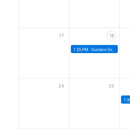
17
18
1:35 PM -
Gustavo González, Banco Central de Chile
24
25
1:3