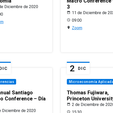
omía
Macro Conference 
3
de Diciembre de 2020
11 de Diciembre de 20
00
09:00
om
Zoom
2
DIC
DIC
erencias
Microeconomía Aplicad
nnual Santiago
Thomas Fujiwara,
o Conference – Día
Princeton Universit
2 de Diciembre de 202
e Diciembre de 2020
15:30