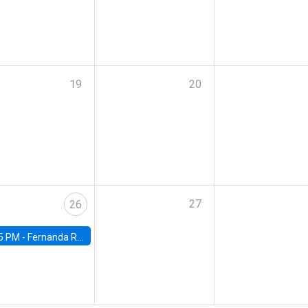
19
20
27
26
5 PM -
Fernanda Rojas Ampuero, University of Wisconsin-Madison