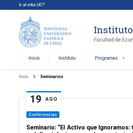
Ir al sitio UC
Institut
Facultad de Eco
Inicio
Instituto
Programas
arrow_drop_down
keyboard_arrow_right
Inicio
Seminarios
19
AGO
Conferencias
Seminario: “El Activo que Ignoramos: