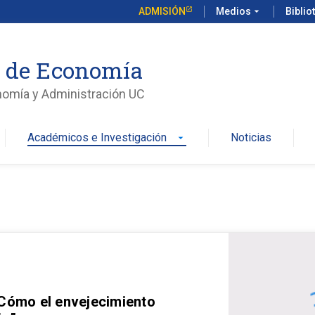
ADMISIÓN
Medios
arrow_drop_down
Biblio
o de Economía
nomía y Administración UC
Académicos e Investigación
Noticias
arrow_drop_down
 Cómo el envejecimiento