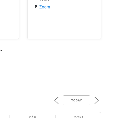
Zoom
>
TODAY
SÁB
DOM