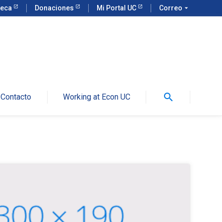
teca
Donaciones
Mi Portal UC
Correo
arrow_drop_down
search
Contacto
Working at Econ UC