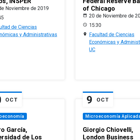
os, INSPER
Federal Reserve B
of Chicago
de Noviembre de 2019
20 de Noviembre de 2
45
15:30
ultad de Ciencias
nómicas y Administrativas
Facultad de Ciencias
Económicas y Administ
UC
0
9
OCT
OCT
oeconomía
Microeconomía Aplicad
ro García,
Giorgio Chiovelli,
ersidad de Los
London Business