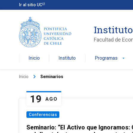
Ir al sitio UC
Institut
Facultad de Eco
Inicio
Instituto
Programas
arrow_drop_down
keyboard_arrow_right
Inicio
Seminarios
19
AGO
Conferencias
Seminario: “El Activo que Ignoramos: