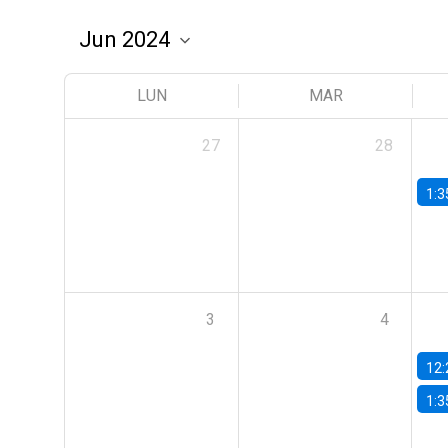
LUN
MAR
27
28
1:3
3
4
12:
1:3