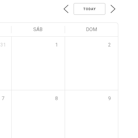
TODAY
SÁB
DOM
31
1
2
7
8
9