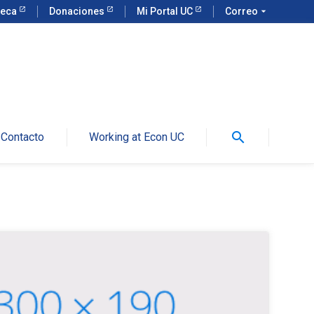
teca
Donaciones
Mi Portal UC
Correo
arrow_drop_down
search
Contacto
Working at Econ UC