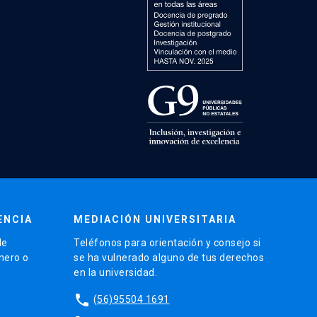
ENCIA
MEDIACIÓN UNIVERSITARIA
de
Teléfonos para orientación y consejo si
énero o
se ha vulnerado alguno de tus derechos
en la universidad.
phone
(56)95504 1691