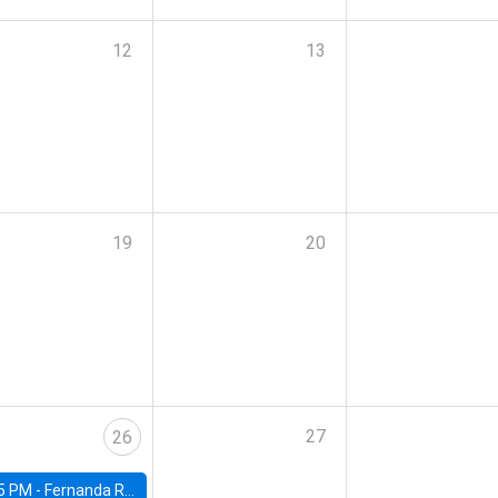
12
13
19
20
27
26
5 PM -
Fernanda Rojas Ampuero, University of Wisconsin-Madison