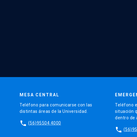
MESA CENTRAL
EMERGE
Teléfono para comunicarse con las
Teléfono e
distintas áreas de la Universidad.
situación 
dentro de
phone
(56)95504 4000
phone
(56)9