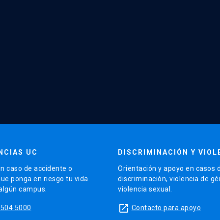
NCIAS UC
DISCRIMINACIÓN Y VIOL
n caso de accidente o
Orientación y apoyo en casos 
que ponga en riesgo tu vida
discriminación, violencia de g
 algún campus.
violencia sexual.
launch
5504 5000
Contacto para apoyo