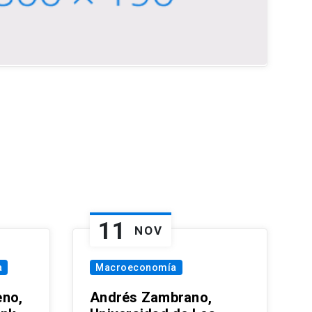
11
NOV
a
Macroeconomía
eno,
Andrés Zambrano,