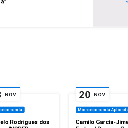
ia”
8
20
NOV
NOV
oeconomía
Microeconomía Aplicad
elo Rodrigues dos
Camilo Garcia-Jim