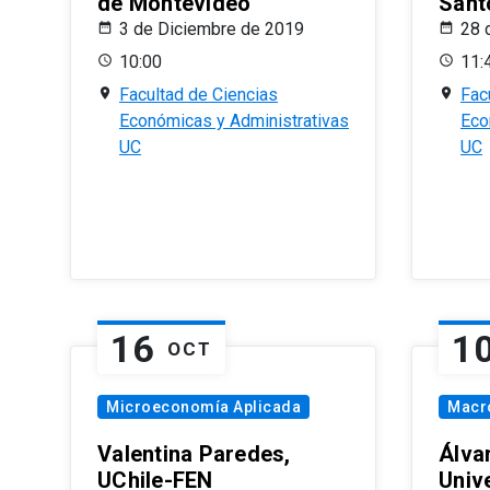
de Montevideo
Sant
3 de Diciembre de 2019
28 
10:00
11:
Facultad de Ciencias
Fac
Económicas y Administrativas
Eco
UC
UC
16
1
OCT
Microeconomía Aplicada
Macr
Valentina Paredes,
Álva
UChile-FEN
Univ