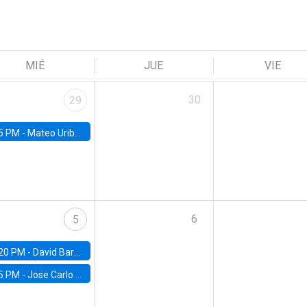
MIÉ
JUE
VIE
30
29
5 PM -
Mateo Uribe-Castro, Universidad de los Andes (Colombia)
6
5
20 PM -
David Bardey, Universidad de los Andes - CEDE
5 PM -
Jose Carlo Bermudez, UC (ME) & World Bank