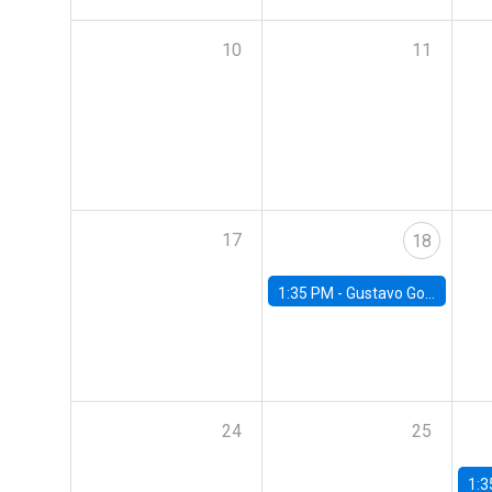
10
11
17
18
1:35 PM -
Gustavo González, Banco Central de Chile
24
25
1:3