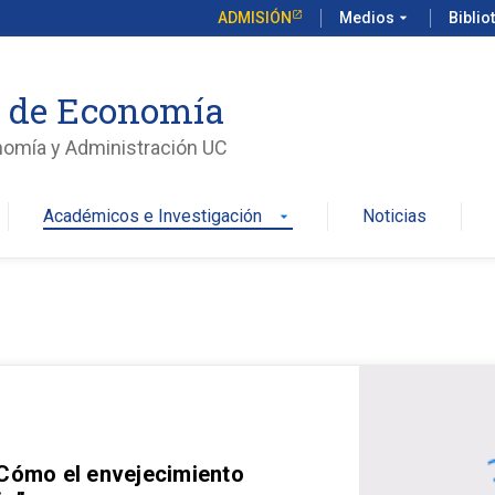
ADMISIÓN
Medios
arrow_drop_down
Biblio
o de Economía
nomía y Administración UC
Académicos e Investigación
Noticias
arrow_drop_down
 Cómo el envejecimiento