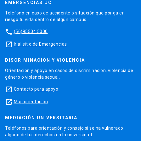
EMERGENCIAS UC
Teléfono en caso de accidente o situación que ponga en
riesgo tu vida dentro de algún campus.
phone
(56)95504 5000
launch
Ir al sitio de Emergencias
DISCRIMINACIÓN Y VIOLENCIA
Orientación y apoyo en casos de discriminación, violencia de
género o violencia sexual.
launch
Contacto para apoyo
launch
Más orientación
MEDIACIÓN UNIVERSITARIA
Teléfonos para orientación y consejo si se ha vulnerado
alguno de tus derechos en la universidad.