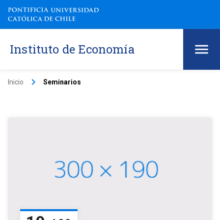
Instituto de Economía
keyboard_arrow_right
Inicio
Seminarios