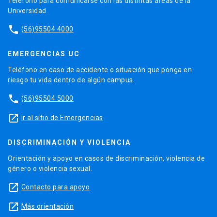
Teléfono para comunicarse con las distintas áreas de la
Universidad.
phone
(56)95504 4000
EMERGENCIAS UC
Teléfono en caso de accidente o situación que ponga en
riesgo tu vida dentro de algún campus.
phone
(56)95504 5000
launch
Ir al sitio de Emergencias
DISCRIMINACIÓN Y VIOLENCIA
Orientación y apoyo en casos de discriminación, violencia de
género o violencia sexual.
launch
Contacto para apoyo
launch
Más orientación