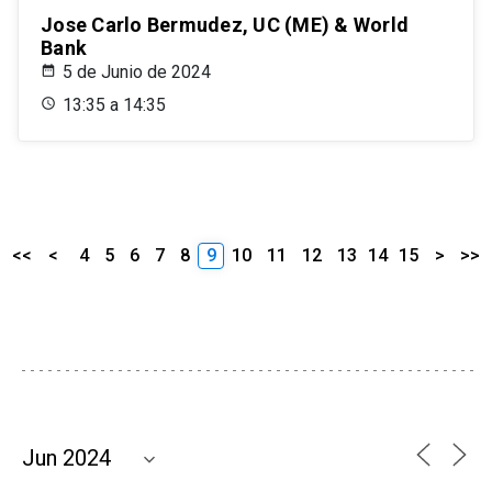
Jose Carlo Bermudez, UC (ME) & World
Bank
5 de Junio de 2024
13:35 a 14:35
<<
<
4
5
6
7
8
9
10
11
12
13
14
15
>
>>