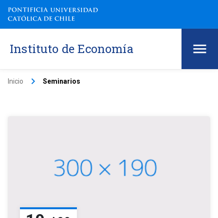
Instituto de Economía
keyboard_arrow_right
Inicio
Seminarios