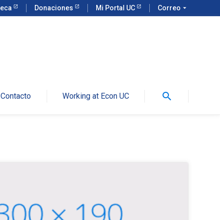
teca
Donaciones
Mi Portal UC
Correo
arrow_drop_down
search
Contacto
Working at Econ UC