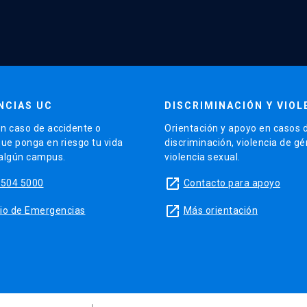
NCIAS UC
DISCRIMINACIÓN Y VIOL
n caso de accidente o
Orientación y apoyo en casos 
que ponga en riesgo tu vida
discriminación, violencia de g
 algún campus.
violencia sexual.
launch
5504 5000
Contacto para apoyo
launch
sitio de Emergencias
Más orientación