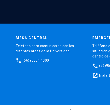
MESA CENTRAL
EMERGE
Teléfono para comunicarse con las
Teléfono e
distintas áreas de la Universidad.
situación 
dentro de
phone
(56)95504 4000
phone
(56)9
launch
Ir al 