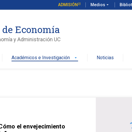
ADMISIÓN
Medios
arrow_drop_down
Biblio
o de Economía
nomía y Administración UC
Académicos e Investigación
Noticias
arrow_drop_down
 Cómo el envejecimiento