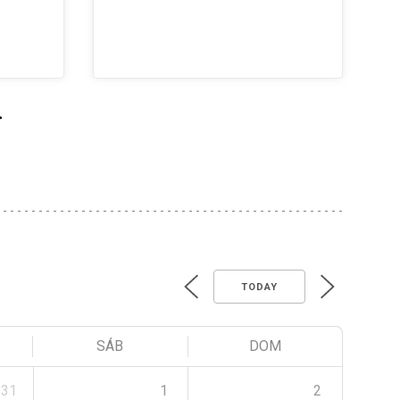
>
TODAY
SÁB
DOM
31
1
2