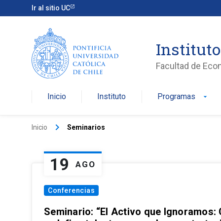
Ir al sitio UC
Institut
Facultad de Eco
Inicio
Instituto
Programas
arrow_drop_down
keyboard_arrow_right
Inicio
Seminarios
19
AGO
Conferencias
Seminario: “El Activo que Ignoramos: