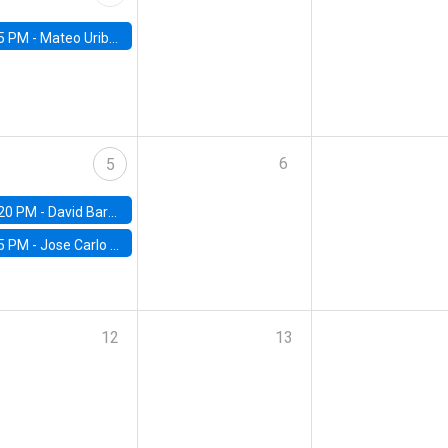
5 PM -
Mateo Uribe-Castro, Universidad de los Andes (Colombia)
6
5
20 PM -
David Bardey, Universidad de los Andes - CEDE
5 PM -
Jose Carlo Bermudez, UC (ME) & World Bank
12
13