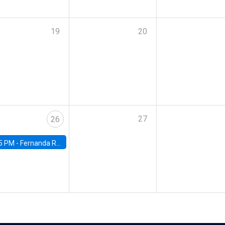
19
20
27
26
5 PM -
Fernanda Rojas Ampuero, University of Wisconsin-Madison