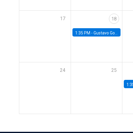
17
18
1:35 PM -
Gustavo González, Banco Central de Chile
24
25
1:3