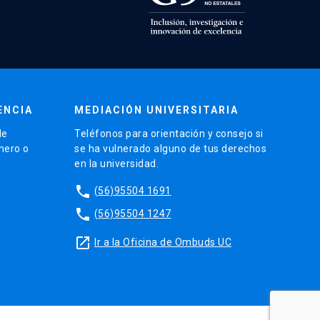
ENCIA
MEDIACIÓN UNIVERSITARIA
de
Teléfonos para orientación y consejo si
énero o
se ha vulnerado alguno de tus derechos
en la universidad.
phone
(56)95504 1691
phone
(56)95504 1247
launch
Ir a la Oficina de Ombuds UC