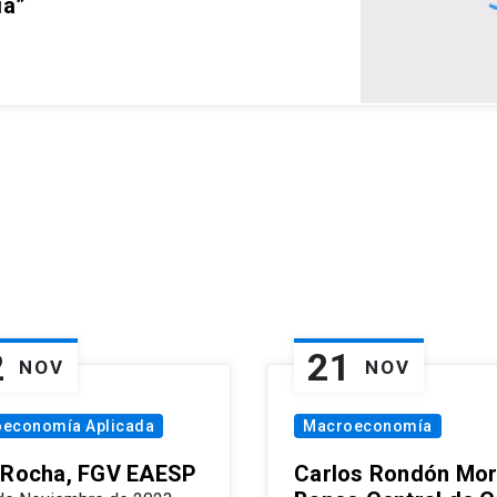
ia”
2
21
NOV
NOV
oeconomía Aplicada
Macroeconomía
 Rocha, FGV EAESP
Carlos Rondón Mor