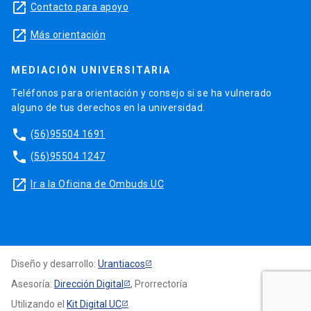
launch
Contacto para apoyo
launch
Más orientación
MEDIACIÓN UNIVERSITARIA
Teléfonos para orientación y consejo si se ha vulnerado
alguno de tus derechos en la universidad.
phone
(56)95504 1691
phone
(56)95504 1247
launch
Ir a la Oficina de Ombuds UC
Diseño y desarrollo:
Urantiacos
Asesoría:
Dirección Digital
, Prorrectoría
Utilizando el
Kit Digital UC