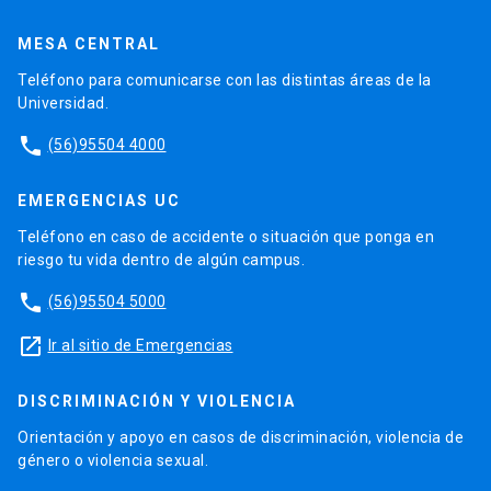
MESA CENTRAL
Teléfono para comunicarse con las distintas áreas de la
Universidad.
phone
(56)95504 4000
EMERGENCIAS UC
Teléfono en caso de accidente o situación que ponga en
riesgo tu vida dentro de algún campus.
phone
(56)95504 5000
launch
Ir al sitio de Emergencias
DISCRIMINACIÓN Y VIOLENCIA
Orientación y apoyo en casos de discriminación, violencia de
género o violencia sexual.