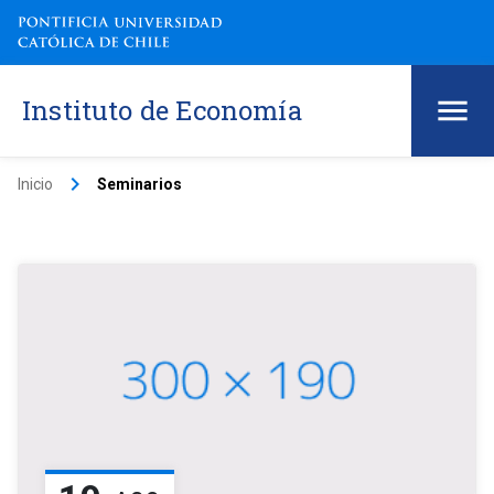
Instituto de Economía
keyboard_arrow_right
Inicio
Seminarios