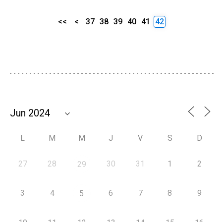
<<
<
37
38
39
40
41
42
L
M
M
J
V
S
D
27
28
30
31
1
2
29
3
4
6
7
8
9
5