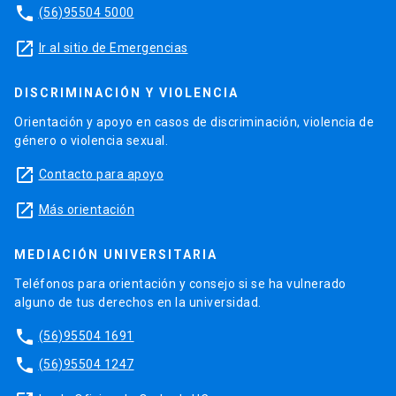
phone
(56)95504 5000
launch
Ir al sitio de Emergencias
DISCRIMINACIÓN Y VIOLENCIA
Orientación y apoyo en casos de discriminación, violencia de
género o violencia sexual.
launch
Contacto para apoyo
launch
Más orientación
MEDIACIÓN UNIVERSITARIA
Teléfonos para orientación y consejo si se ha vulnerado
alguno de tus derechos en la universidad.
phone
(56)95504 1691
phone
(56)95504 1247