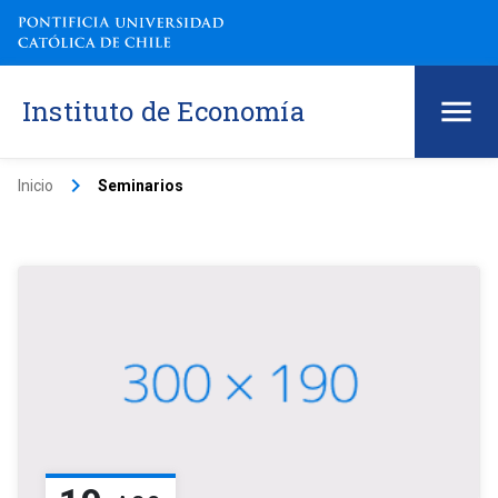
Instituto de Economía
keyboard_arrow_right
Inicio
Seminarios