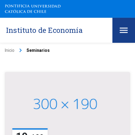
Instituto de Economía
keyboard_arrow_right
Inicio
Seminarios