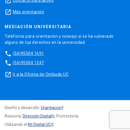
launch
Contacto para apoyo
launch
Más orientación
MEDIACIÓN UNIVERSITARIA
Teléfonos para orientación y consejo si se ha vulnerado
alguno de tus derechos en la universidad.
phone
(56)95504 1691
phone
(56)95504 1247
launch
Ir a la Oficina de Ombuds UC
Diseño y desarrollo:
Urantiacos
Asesoría:
Dirección Digital
, Prorrectoría
Utilizando el
Kit Digital UC