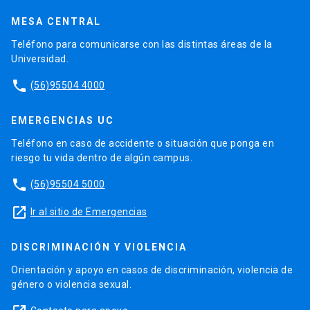
MESA CENTRAL
Teléfono para comunicarse con las distintas áreas de la
Universidad.
phone
(56)95504 4000
EMERGENCIAS UC
Teléfono en caso de accidente o situación que ponga en
riesgo tu vida dentro de algún campus.
phone
(56)95504 5000
launch
Ir al sitio de Emergencias
DISCRIMINACIÓN Y VIOLENCIA
Orientación y apoyo en casos de discriminación, violencia de
género o violencia sexual.