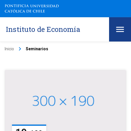
Instituto de Economía
keyboard_arrow_right
Inicio
Seminarios