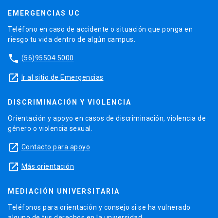
EMERGENCIAS UC
Teléfono en caso de accidente o situación que ponga en
riesgo tu vida dentro de algún campus.
phone
(56)95504 5000
launch
Ir al sitio de Emergencias
DISCRIMINACIÓN Y VIOLENCIA
Orientación y apoyo en casos de discriminación, violencia de
género o violencia sexual.
launch
Contacto para apoyo
launch
Más orientación
MEDIACIÓN UNIVERSITARIA
Teléfonos para orientación y consejo si se ha vulnerado
alguno de tus derechos en la universidad.