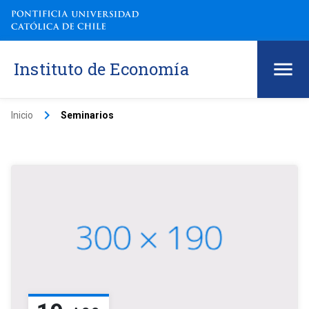
Instituto de Economía
keyboard_arrow_right
Inicio
Seminarios