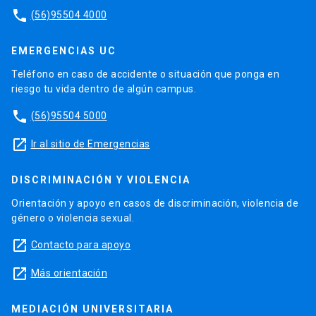
phone
(56)95504 4000
EMERGENCIAS UC
Teléfono en caso de accidente o situación que ponga en
riesgo tu vida dentro de algún campus.
phone
(56)95504 5000
launch
Ir al sitio de Emergencias
DISCRIMINACIÓN Y VIOLENCIA
Orientación y apoyo en casos de discriminación, violencia de
género o violencia sexual.
launch
Contacto para apoyo
launch
Más orientación
MEDIACIÓN UNIVERSITARIA