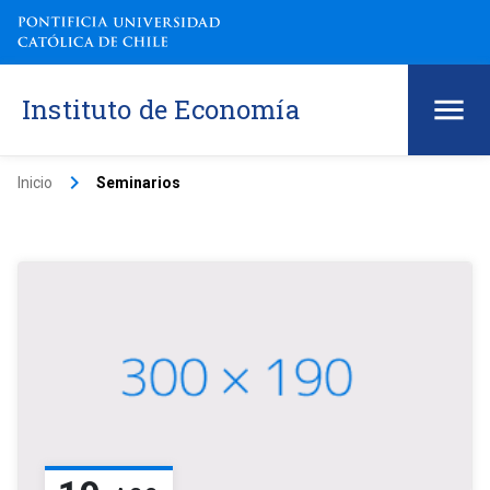
Instituto de Economía
keyboard_arrow_right
Inicio
Seminarios