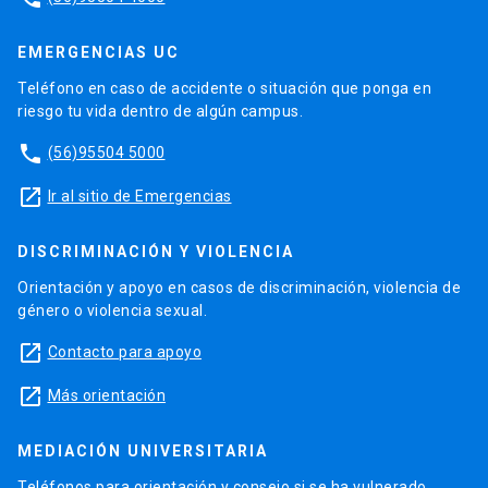
EMERGENCIAS UC
Teléfono en caso de accidente o situación que ponga en
riesgo tu vida dentro de algún campus.
phone
(56)95504 5000
launch
Ir al sitio de Emergencias
DISCRIMINACIÓN Y VIOLENCIA
Orientación y apoyo en casos de discriminación, violencia de
género o violencia sexual.
launch
Contacto para apoyo
launch
Más orientación
MEDIACIÓN UNIVERSITARIA
Teléfonos para orientación y consejo si se ha vulnerado