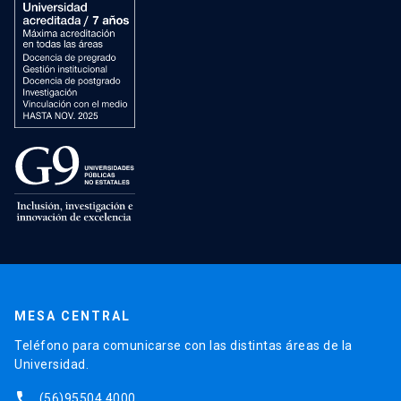
MESA CENTRAL
Teléfono para comunicarse con las distintas áreas de la
Universidad.
phone
(56)95504 4000