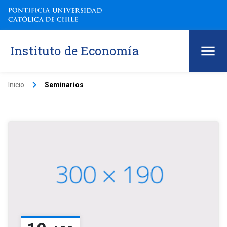
Instituto de Economía
keyboard_arrow_right
Inicio
Seminarios