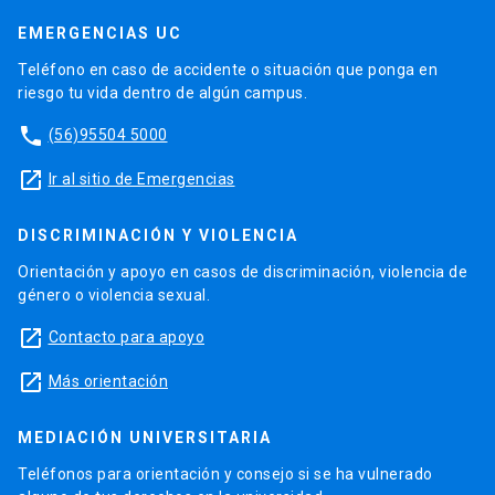
EMERGENCIAS UC
Teléfono en caso de accidente o situación que ponga en
riesgo tu vida dentro de algún campus.
phone
(56)95504 5000
launch
Ir al sitio de Emergencias
DISCRIMINACIÓN Y VIOLENCIA
Orientación y apoyo en casos de discriminación, violencia de
género o violencia sexual.
launch
Contacto para apoyo
launch
Más orientación
MEDIACIÓN UNIVERSITARIA
Teléfonos para orientación y consejo si se ha vulnerado