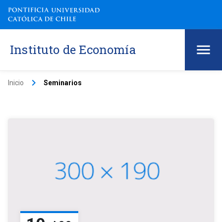
Instituto de Economía
keyboard_arrow_right
Inicio
Seminarios