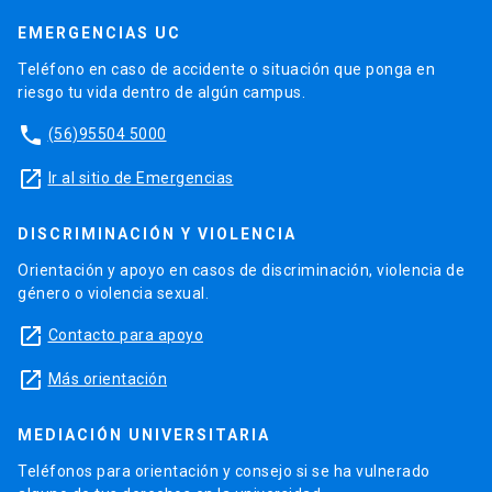
EMERGENCIAS UC
Teléfono en caso de accidente o situación que ponga en
riesgo tu vida dentro de algún campus.
phone
(56)95504 5000
launch
Ir al sitio de Emergencias
DISCRIMINACIÓN Y VIOLENCIA
Orientación y apoyo en casos de discriminación, violencia de
género o violencia sexual.
launch
Contacto para apoyo
launch
Más orientación
MEDIACIÓN UNIVERSITARIA
Teléfonos para orientación y consejo si se ha vulnerado