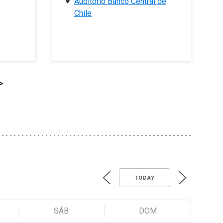
Auditorio Banco Central de
Chile
>
TODAY
SÁB
DOM