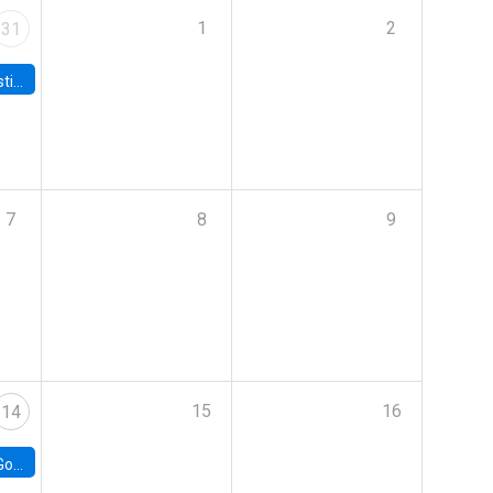
1
2
31
 Board
7
8
9
15
16
14
e Chile