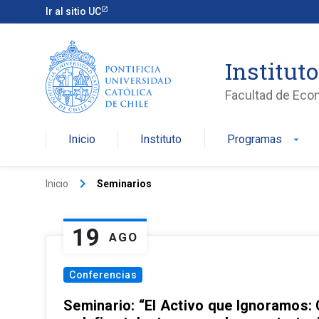
Ir al sitio UC
Institut
Facultad de Eco
Inicio
Instituto
Programas
arrow_drop_down
keyboard_arrow_right
Inicio
Seminarios
19
AGO
Conferencias
Seminario: “El Activo que Ignoramos: