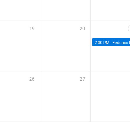
19
20
2:00 PM -
Federico Huneeus - Banco Central de C
26
27