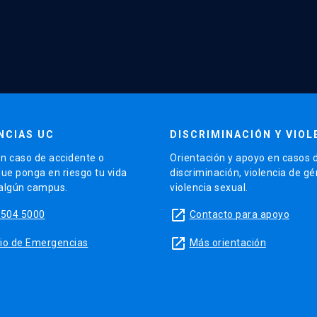
NCIAS UC
DISCRIMINACIÓN Y VIOL
n caso de accidente o
Orientación y apoyo en casos 
que ponga en riesgo tu vida
discriminación, violencia de g
 algún campus.
violencia sexual.
launch
5504 5000
Contacto para apoyo
launch
sitio de Emergencias
Más orientación