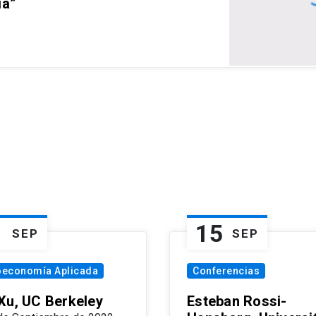
ia”
1
15
SEP
SEP
oeconomía Aplicada
Conferencias
Xu, UC Berkeley
Esteban Rossi-