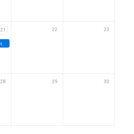
22
23
21
hile
28
29
30