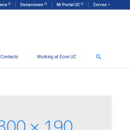
teca
Donaciones
Mi Portal UC
Correo
arrow_drop_down
search
Contacto
Working at Econ UC