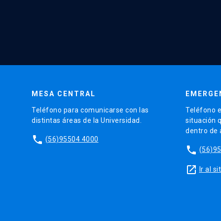
MESA CENTRAL
EMERGE
Teléfono para comunicarse con las
Teléfono e
distintas áreas de la Universidad.
situación 
dentro de
phone
(56)95504 4000
phone
(56)9
launch
Ir al 