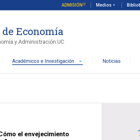
ADMISIÓN
Medios
arrow_drop_down
Biblio
o de Economía
nomía y Administración UC
Académicos e Investigación
Noticias
arrow_drop_down
 Cómo el envejecimiento