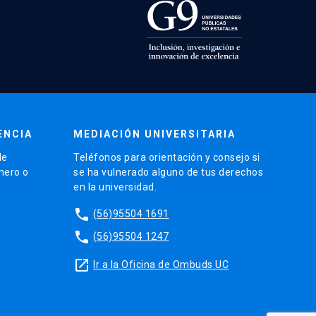
ENCIA
MEDIACIÓN UNIVERSITARIA
de
Teléfonos para orientación y consejo si
énero o
se ha vulnerado alguno de tus derechos
en la universidad.
phone
(56)95504 1691
phone
(56)95504 1247
launch
Ir a la Oficina de Ombuds UC