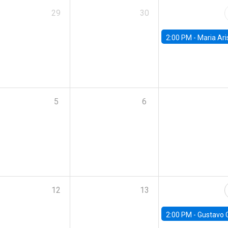
29
30
2:00 PM -
Maria Aristizabal-Ramirez, FED
5
6
12
13
2:00 PM -
Gustavo González - Banco Central d