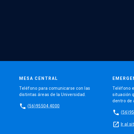
MESA CENTRAL
EMERGE
Teléfono para comunicarse con las
Teléfono e
distintas áreas de la Universidad.
situación 
dentro de
phone
(56)95504 4000
phone
(56)9
launch
Ir al 