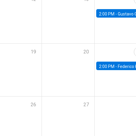
2:00 PM -
Gustavo González - Banco Central d
19
20
2:00 PM -
Federico Huneeus - Banco Central de C
26
27