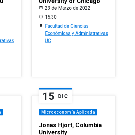
eu
University of Chicago
23 de Marzo de 2022
15:30
Facultad de Ciencias
Económicas y Administrativas
rativas
UC
15
DIC
a
Microeconomía Aplicada
Jonas Hjort, Columbia
University