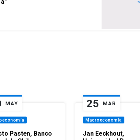
ia”
0
25
MAY
MAR
oeconomía
Macroeconomía
sto Pasten, Banco
Jan Eeckhout,