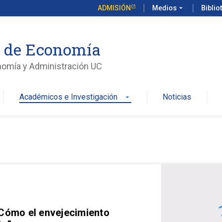
ADMISIÓN
Medios
arrow_drop_down
Biblio
o de Economía
nomía y Administración UC
Académicos e Investigación
Noticias
arrow_drop_down
 Cómo el envejecimiento