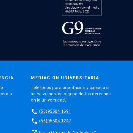
ENCIA
MEDIACIÓN UNIVERSITARIA
de
Teléfonos para orientación y consejo si
énero o
se ha vulnerado alguno de tus derechos
en la universidad.
phone
(56)95504 1691
phone
(56)95504 1247
launch
Ir a la Oficina de Ombuds UC