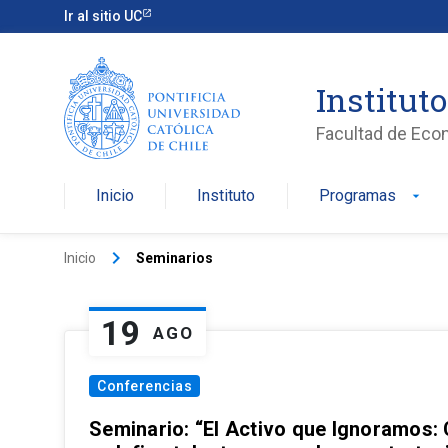
Ir al sitio UC
Institut
Facultad de Eco
Inicio
Instituto
Programas
arrow_drop_down
keyboard_arrow_right
Inicio
Seminarios
19
AGO
Conferencias
Seminario: “El Activo que Ignoramos: