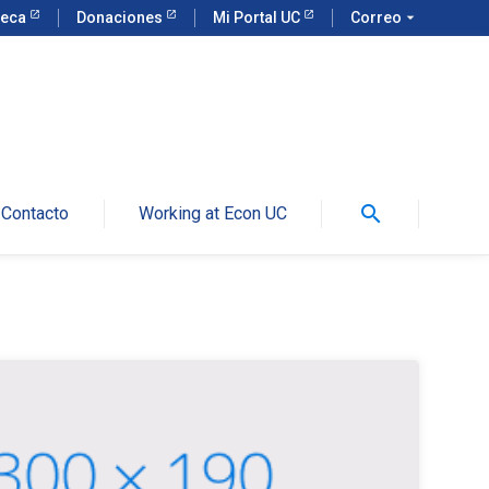
teca
Donaciones
Mi Portal UC
Correo
arrow_drop_down
search
Contacto
Working at Econ UC