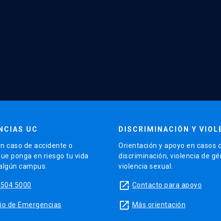
NCIAS UC
DISCRIMINACIÓN Y VIOL
n caso de accidente o
Orientación y apoyo en casos 
que ponga en riesgo tu vida
discriminación, violencia de g
 algún campus.
violencia sexual.
launch
5504 5000
Contacto para apoyo
launch
sitio de Emergencias
Más orientación