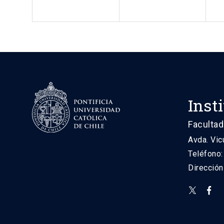
Inst
Facultad
Avda. Vic
Teléfono
Direcció