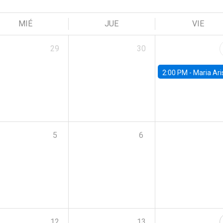
MIÉ
JUE
VIE
29
30
2:00 PM -
Maria Aristizabal-Ramirez, FED
5
6
12
13