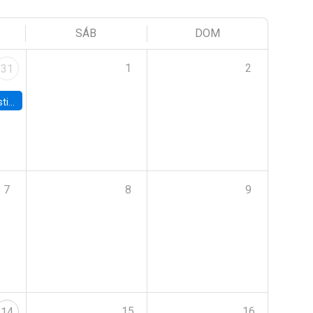
SÁB
DOM
1
2
31
 Board
7
8
9
15
16
14