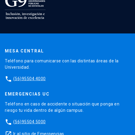
MESA CENTRAL
Teléfono para comunicarse con las distintas áreas de la
Universidad.
phone
(56)95504 4000
EMERGENCIAS UC
Teléfono en caso de accidente o situación que ponga en
riesgo tu vida dentro de algún campus.
phone
(56)95504 5000
launch
Ir al sitio de Emergencias