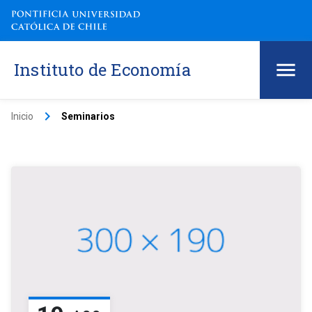
Instituto de Economía
keyboard_arrow_right
Inicio
Seminarios