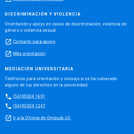
DISCRIMINACIÓN Y VIOLENCIA
Orientación y apoyo en casos de discriminación, violencia de
género o violencia sexual.
launch
Contacto para apoyo
launch
Más orientación
MEDIACIÓN UNIVERSITARIA
Teléfonos para orientación y consejo si se ha vulnerado
alguno de tus derechos en la universidad.
phone
(56)95504 1691
phone
(56)95504 1247
launch
Ir a la Oficina de Ombuds UC