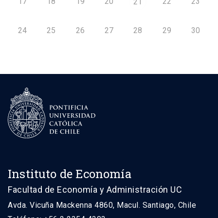
17
18
19
20
22
23
21
24
25
26
27
28
29
30
Instituto de Economía
Facultad de Economía y Administración UC
Avda. Vicuña Mackenna 4860, Macul. Santiago, Chile