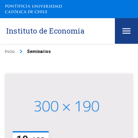
Instituto de Economía
keyboard_arrow_right
Inicio
Seminarios