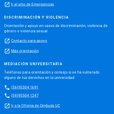
launch
Ir al sitio de Emergencias
DISCRIMINACIÓN Y VIOLENCIA
Orientación y apoyo en casos de discriminación, violencia de
género o violencia sexual.
launch
Contacto para apoyo
launch
Más orientación
MEDIACIÓN UNIVERSITARIA
Teléfonos para orientación y consejo si se ha vulnerado
alguno de tus derechos en la universidad.
phone
(56)95504 1691
phone
(56)95504 1247
launch
Ir a la Oficina de Ombuds UC