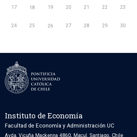
17
19
20
21
22
23
18
24
25
27
28
29
30
26
Instituto de Economía
Facultad de Economía y Administración UC
Avda. Vicuña Mackenna 4860, Macul. Santiago, Chile