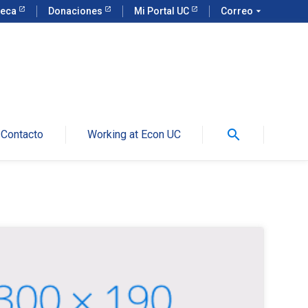
teca
Donaciones
Mi Portal UC
Correo
arrow_drop_down
search
Contacto
Working at Econ UC