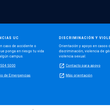
NCIAS UC
DISCRIMINACIÓN Y VIOL
n caso de accidente o
Orientación y apoyo en casos 
que ponga en riesgo tu vida
discriminación, violencia de g
 algún campus.
violencia sexual.
launch
5504 5000
Contacto para apoyo
launch
sitio de Emergencias
Más orientación