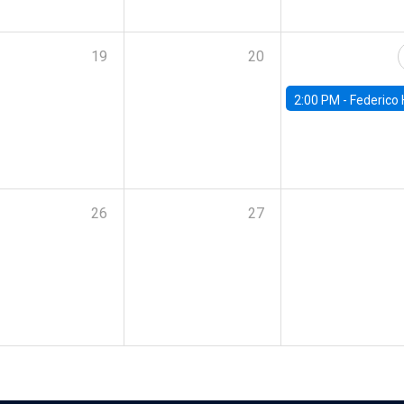
19
20
2:00 PM -
Federico Huneeus - Banco Central de C
26
27