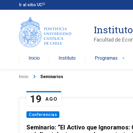
Ir al sitio UC
Institut
Facultad de Eco
Inicio
Instituto
Programas
arrow_drop_down
keyboard_arrow_right
Inicio
Seminarios
19
AGO
Conferencias
Seminario: “El Activo que Ignoramos: