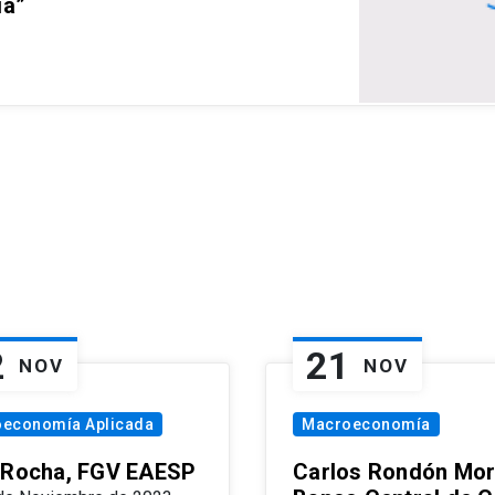
ia”
2
21
NOV
NOV
oeconomía Aplicada
Macroeconomía
 Rocha, FGV EAESP
Carlos Rondón Mor