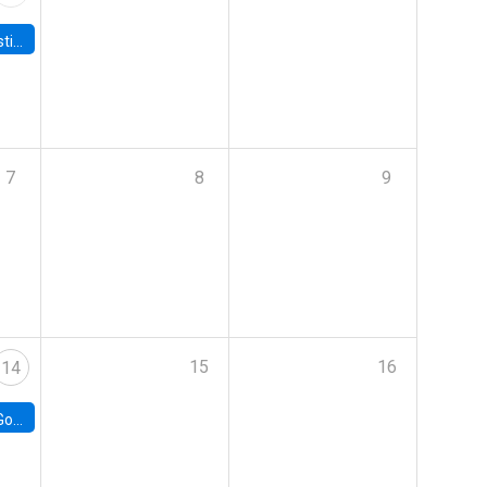
 Board
7
8
9
15
16
14
e Chile