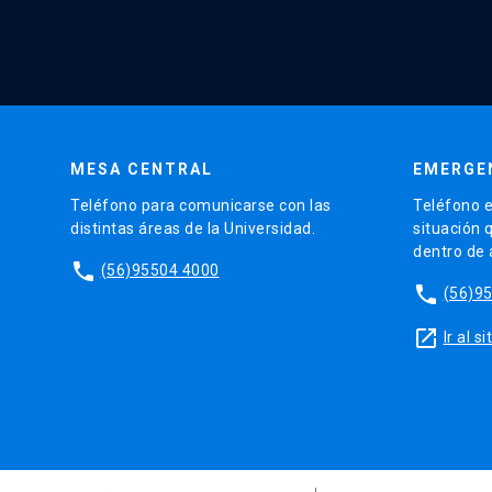
MESA CENTRAL
EMERGE
Teléfono para comunicarse con las
Teléfono e
distintas áreas de la Universidad.
situación 
dentro de
phone
(56)95504 4000
phone
(56)9
launch
Ir al 