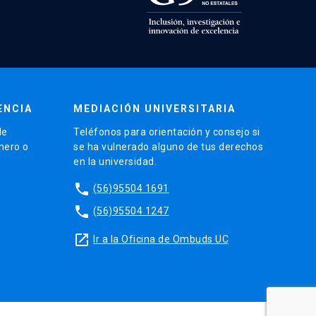
ENCIA
MEDIACIÓN UNIVERSITARIA
de
Teléfonos para orientación y consejo si
énero o
se ha vulnerado alguno de tus derechos
en la universidad.
phone
(56)95504 1691
phone
(56)95504 1247
launch
Ir a la Oficina de Ombuds UC