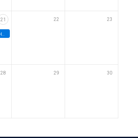
22
23
21
hile
28
29
30