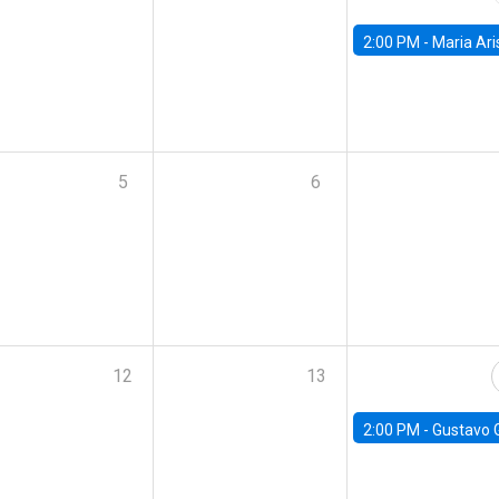
2:00 PM -
Maria Aristizabal-Ramirez, FED
5
6
12
13
2:00 PM -
Gustavo González - Banco Central d