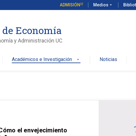
ADMISIÓN
Medios
arrow_drop_down
Biblio
o de Economía
nomía y Administración UC
Académicos e Investigación
Noticias
arrow_drop_down
 Cómo el envejecimiento