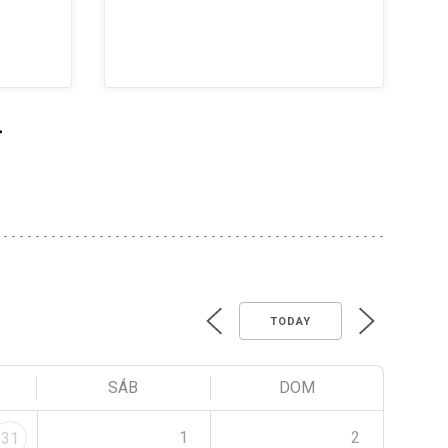
>
TODAY
SÁB
DOM
1
2
31