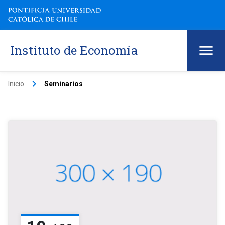
Instituto de Economía
keyboard_arrow_right
Inicio
Seminarios