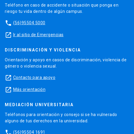
Teléfono en caso de accidente o situación que ponga en
riesgo tu vida dentro de algún campus.
phone
(56)95504 5000
launch
Ir al sitio de Emergencias
DISCRIMINACIÓN Y VIOLENCIA
Orientación y apoyo en casos de discriminación, violencia de
género o violencia sexual.
launch
Contacto para apoyo
launch
Más orientación
MEDIACIÓN UNIVERSITARIA
Teléfonos para orientación y consejo si se ha vulnerado
alguno de tus derechos en la universidad.
phone
(56)95504 1691