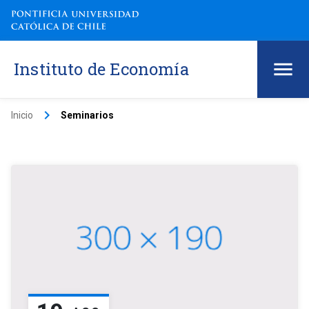
Instituto de Economía
keyboard_arrow_right
Inicio
Seminarios