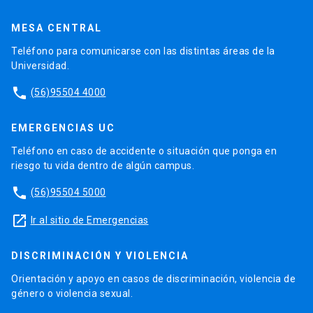
MESA CENTRAL
Teléfono para comunicarse con las distintas áreas de la
Universidad.
phone
(56)95504 4000
EMERGENCIAS UC
Teléfono en caso de accidente o situación que ponga en
riesgo tu vida dentro de algún campus.
phone
(56)95504 5000
launch
Ir al sitio de Emergencias
DISCRIMINACIÓN Y VIOLENCIA
Orientación y apoyo en casos de discriminación, violencia de
género o violencia sexual.