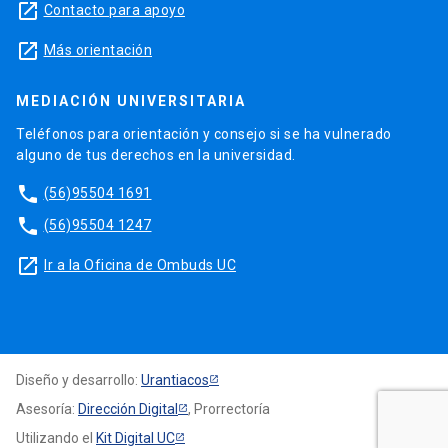
launch
Contacto para apoyo
launch
Más orientación
MEDIACIÓN UNIVERSITARIA
Teléfonos para orientación y consejo si se ha vulnerado
alguno de tus derechos en la universidad.
phone
(56)95504 1691
phone
(56)95504 1247
launch
Ir a la Oficina de Ombuds UC
Diseño y desarrollo:
Urantiacos
Asesoría:
Dirección Digital
, Prorrectoría
Utilizando el
Kit Digital UC