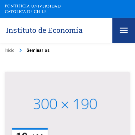
Instituto de Economía
keyboard_arrow_right
Inicio
Seminarios