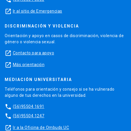
launch
Ir al sitio de Emergencias
DISCRIMINACIÓN Y VIOLENCIA
Orientación y apoyo en casos de discriminación, violencia de
género o violencia sexual.
launch
Contacto para apoyo
launch
Más orientación
MEDIACIÓN UNIVERSITARIA
Teléfonos para orientación y consejo si se ha vulnerado
alguno de tus derechos en la universidad.
phone
(56)95504 1691
phone
(56)95504 1247
launch
Ir a la Oficina de Ombuds UC