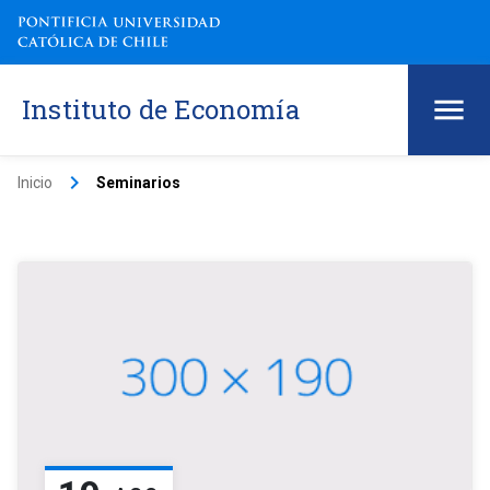
Instituto de Economía
keyboard_arrow_right
Inicio
Seminarios