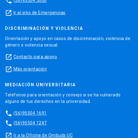
phone
(56)95504 5000
launch
Ir al sitio de Emergencias
DISCRIMINACIÓN Y VIOLENCIA
Orientación y apoyo en casos de discriminación, violencia de
género o violencia sexual.
launch
Contacto para apoyo
launch
Más orientación
MEDIACIÓN UNIVERSITARIA
Teléfonos para orientación y consejo si se ha vulnerado
alguno de tus derechos en la universidad.
phone
(56)95504 1691
phone
(56)95504 1247
launch
Ir a la Oficina de Ombuds UC