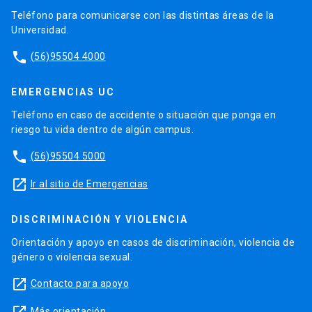
Teléfono para comunicarse con las distintas áreas de la
Universidad.
phone
(56)95504 4000
EMERGENCIAS UC
Teléfono en caso de accidente o situación que ponga en
riesgo tu vida dentro de algún campus.
phone
(56)95504 5000
launch
Ir al sitio de Emergencias
DISCRIMINACIÓN Y VIOLENCIA
Orientación y apoyo en casos de discriminación, violencia de
género o violencia sexual.
launch
Contacto para apoyo
Más orientación