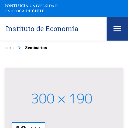
Instituto de Economía
keyboard_arrow_right
Inicio
Seminarios