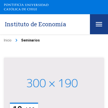
Instituto de Economía
keyboard_arrow_right
Inicio
Seminarios