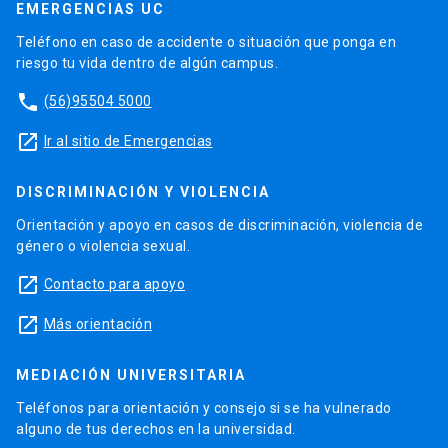
EMERGENCIAS UC
Teléfono en caso de accidente o situación que ponga en
riesgo tu vida dentro de algún campus.
phone
(56)95504 5000
launch
Ir al sitio de Emergencias
DISCRIMINACIÓN Y VIOLENCIA
Orientación y apoyo en casos de discriminación, violencia de
género o violencia sexual.
launch
Contacto para apoyo
launch
Más orientación
MEDIACIÓN UNIVERSITARIA
Teléfonos para orientación y consejo si se ha vulnerado
alguno de tus derechos en la universidad.