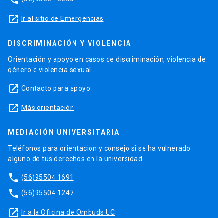
launch
Ir al sitio de Emergencias
DISCRIMINACIÓN Y VIOLENCIA
Orientación y apoyo en casos de discriminación, violencia de
género o violencia sexual.
launch
Contacto para apoyo
launch
Más orientación
MEDIACIÓN UNIVERSITARIA
Teléfonos para orientación y consejo si se ha vulnerado
alguno de tus derechos en la universidad.
phone
(56)95504 1691
phone
(56)95504 1247
launch
Ir a la Oficina de Ombuds UC