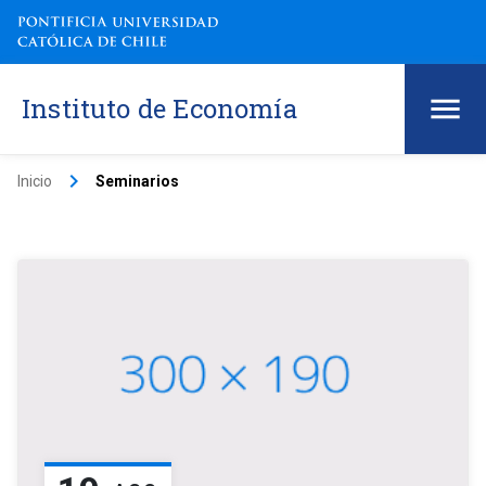
Instituto de Economía
keyboard_arrow_right
Inicio
Seminarios