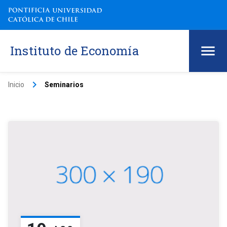
Instituto de Economía
keyboard_arrow_right
Inicio
Seminarios