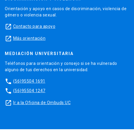
Orientación y apoyo en casos de discriminación, violencia de
género o violencia sexual.
launch
Contacto para apoyo
launch
Más orientación
MEDIACIÓN UNIVERSITARIA
Teléfonos para orientación y consejo si se ha vulnerado
alguno de tus derechos en la universidad.
phone
(56)95504 1691
phone
(56)95504 1247
launch
Ir a la Oficina de Ombuds UC