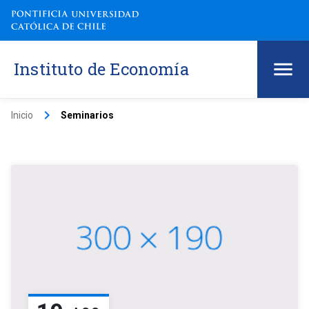
Instituto de Economía
keyboard_arrow_right
Inicio
Seminarios