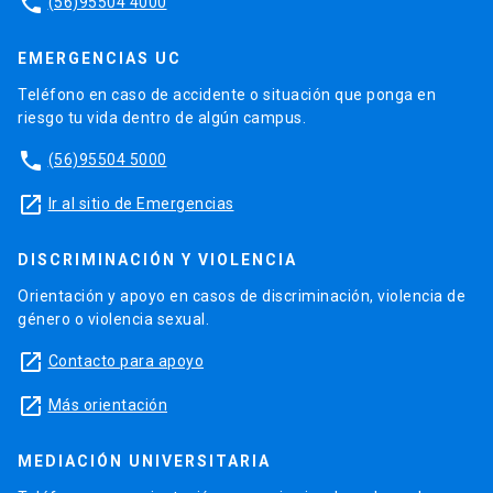
phone
(56)95504 4000
EMERGENCIAS UC
Teléfono en caso de accidente o situación que ponga en
riesgo tu vida dentro de algún campus.
phone
(56)95504 5000
launch
Ir al sitio de Emergencias
DISCRIMINACIÓN Y VIOLENCIA
Orientación y apoyo en casos de discriminación, violencia de
género o violencia sexual.
launch
Contacto para apoyo
launch
Más orientación
MEDIACIÓN UNIVERSITARIA