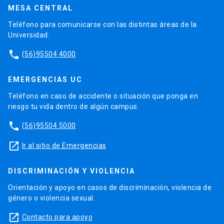
MESA CENTRAL
Teléfono para comunicarse con las distintas áreas de la
Universidad.
phone
(56)95504 4000
EMERGENCIAS UC
Teléfono en caso de accidente o situación que ponga en
riesgo tu vida dentro de algún campus.
phone
(56)95504 5000
launch
Ir al sitio de Emergencias
DISCRIMINACIÓN Y VIOLENCIA
Orientación y apoyo en casos de discriminación, violencia de
género o violencia sexual.
launch
Contacto para apoyo