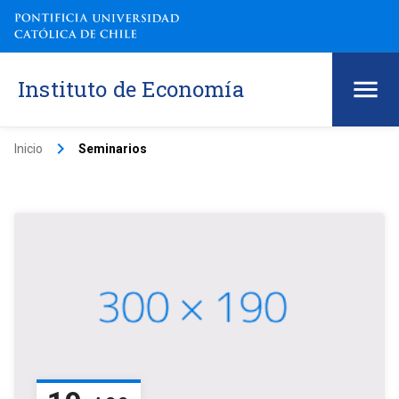
Instituto de Economía
keyboard_arrow_right
Inicio
Seminarios