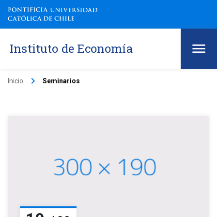
Instituto de Economía
keyboard_arrow_right
Inicio
Seminarios