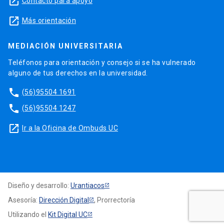
launch
Contacto para apoyo
launch
Más orientación
MEDIACIÓN UNIVERSITARIA
Teléfonos para orientación y consejo si se ha vulnerado
alguno de tus derechos en la universidad.
phone
(56)95504 1691
phone
(56)95504 1247
launch
Ir a la Oficina de Ombuds UC
Diseño y desarrollo:
Urantiacos
Asesoría:
Dirección Digital
, Prorrectoría
Utilizando el
Kit Digital UC