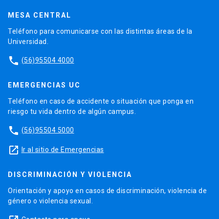
MESA CENTRAL
Teléfono para comunicarse con las distintas áreas de la
Universidad.
phone
(56)95504 4000
EMERGENCIAS UC
Teléfono en caso de accidente o situación que ponga en
riesgo tu vida dentro de algún campus.
phone
(56)95504 5000
launch
Ir al sitio de Emergencias
DISCRIMINACIÓN Y VIOLENCIA
Orientación y apoyo en casos de discriminación, violencia de
género o violencia sexual.