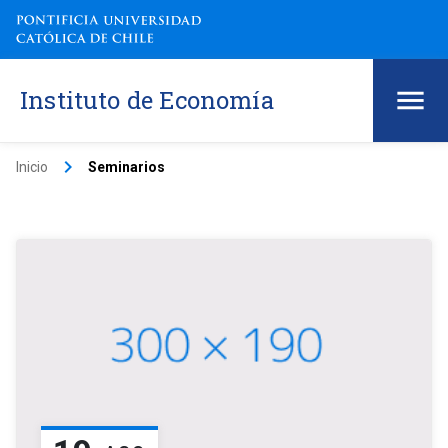
Instituto de Economía
keyboard_arrow_right
Inicio
Seminarios