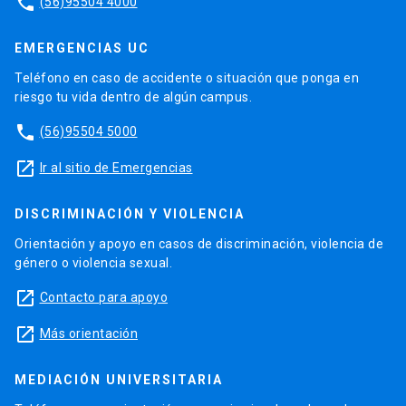
phone
(56)95504 4000
EMERGENCIAS UC
Teléfono en caso de accidente o situación que ponga en
riesgo tu vida dentro de algún campus.
phone
(56)95504 5000
launch
Ir al sitio de Emergencias
DISCRIMINACIÓN Y VIOLENCIA
Orientación y apoyo en casos de discriminación, violencia de
género o violencia sexual.
launch
Contacto para apoyo
launch
Más orientación
MEDIACIÓN UNIVERSITARIA