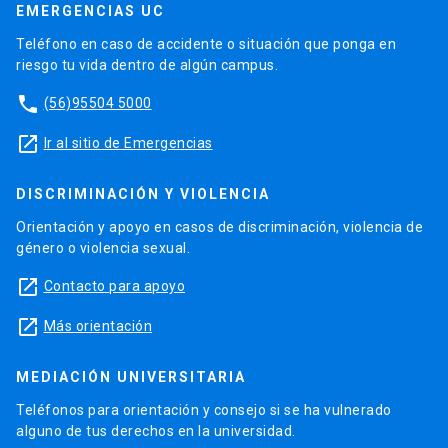
EMERGENCIAS UC
Teléfono en caso de accidente o situación que ponga en
riesgo tu vida dentro de algún campus.
phone
(56)95504 5000
launch
Ir al sitio de Emergencias
DISCRIMINACIÓN Y VIOLENCIA
Orientación y apoyo en casos de discriminación, violencia de
género o violencia sexual.
launch
Contacto para apoyo
launch
Más orientación
MEDIACIÓN UNIVERSITARIA
Teléfonos para orientación y consejo si se ha vulnerado
alguno de tus derechos en la universidad.