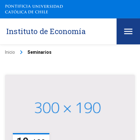
Instituto de Economía
keyboard_arrow_right
Inicio
Seminarios