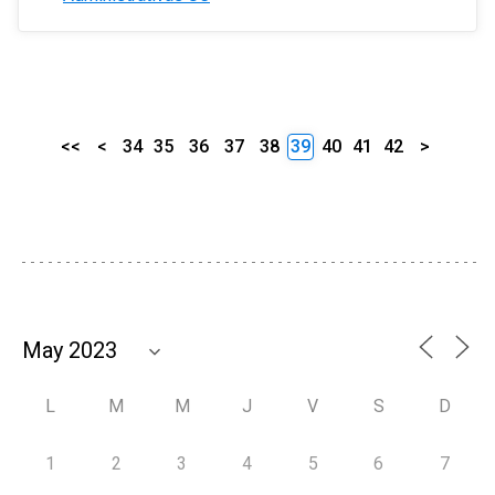
<<
<
34
35
36
37
38
39
40
41
42
>
L
M
M
J
V
S
D
1
2
3
4
5
6
7