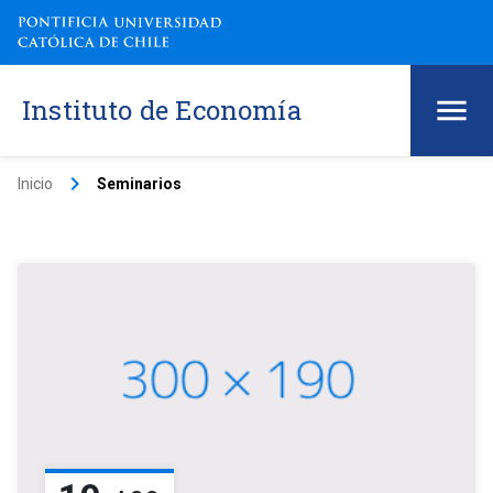
Instituto de Economía
keyboard_arrow_right
Inicio
Seminarios