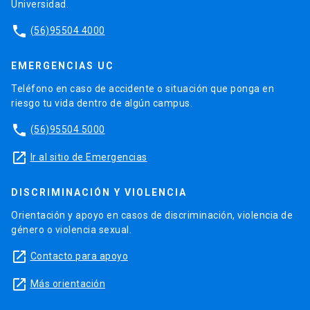
Universidad.
phone
(56)95504 4000
EMERGENCIAS UC
Teléfono en caso de accidente o situación que ponga en
riesgo tu vida dentro de algún campus.
phone
(56)95504 5000
launch
Ir al sitio de Emergencias
DISCRIMINACIÓN Y VIOLENCIA
Orientación y apoyo en casos de discriminación, violencia de
género o violencia sexual.
launch
Contacto para apoyo
launch
Más orientación