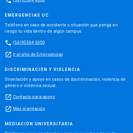
phone
EMERGENCIAS UC
Teléfono en caso de accidente o situación que ponga en
riesgo tu vida dentro de algún campus.
phone
(56)95504 5000
launch
Ir al sitio de Emergencias
DISCRIMINACIÓN Y VIOLENCIA
Orientación y apoyo en casos de discriminación, violencia de
género o violencia sexual.
launch
Contacto para apoyo
launch
Más orientación
MEDIACIÓN UNIVERSITARIA