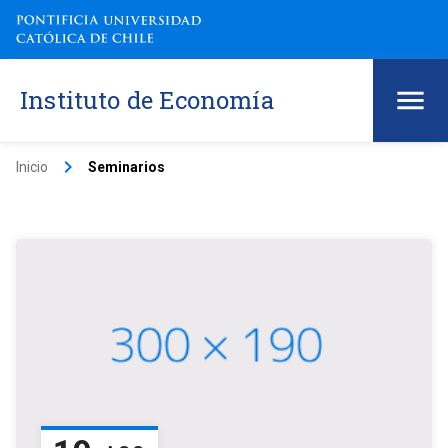
Instituto de Economía
keyboard_arrow_right
Inicio
Seminarios