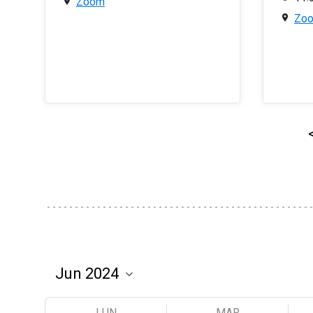
Zoom
Zo
LUN
MAR