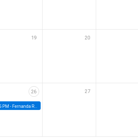
19
20
27
26
5 PM -
Fernanda Rojas Ampuero, University of Wisconsin-Madison