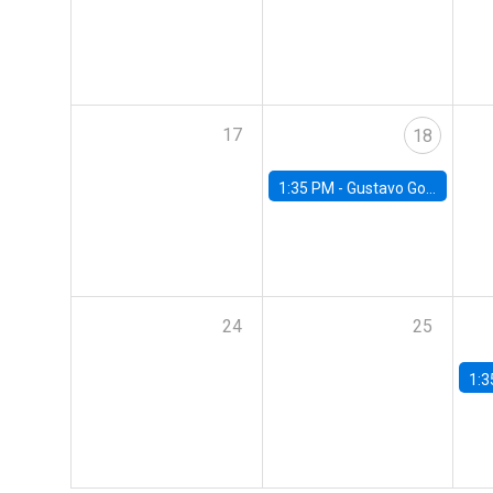
17
18
1:35 PM -
Gustavo González, Banco Central de Chile
24
25
1:3