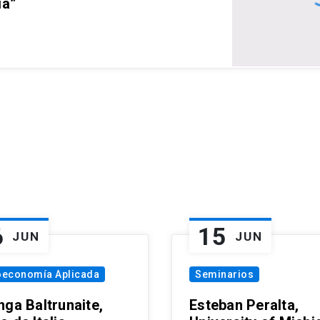
ia”
6
15
JUN
JUN
oeconomía Aplicada
Seminarios
nga Baltrunaite,
Esteban Peralta,