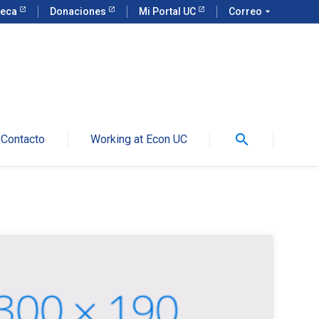
teca
Donaciones
Mi Portal UC
Correo
arrow_drop_down
search
Contacto
Working at Econ UC