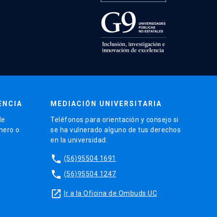
ENCIA
MEDIACIÓN UNIVERSITARIA
de
Teléfonos para orientación y consejo si
énero o
se ha vulnerado alguno de tus derechos
en la universidad.
phone
(56)95504 1691
phone
(56)95504 1247
launch
Ir a la Oficina de Ombuds UC