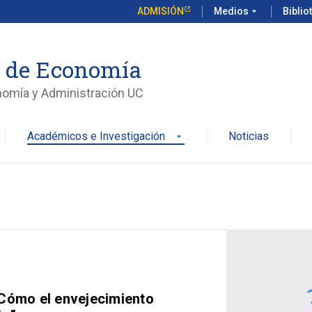
ADMISIÓN
Medios
arrow_drop_down
Biblio
o de Economía
nomía y Administración UC
Académicos e Investigación
Noticias
arrow_drop_down
 Cómo el envejecimiento