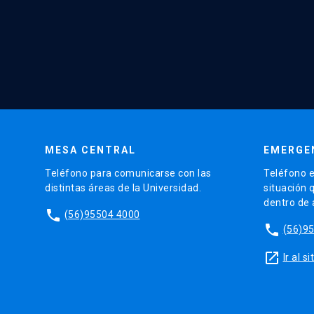
MESA CENTRAL
EMERGE
Teléfono para comunicarse con las
Teléfono e
distintas áreas de la Universidad.
situación 
dentro de
phone
(56)95504 4000
phone
(56)9
launch
Ir al 