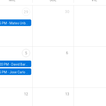
30
29
5 PM -
Mateo Uribe-Castro, Universidad de los Andes (Colombia)
6
5
20 PM -
David Bardey, Universidad de los Andes - CEDE
5 PM -
Jose Carlo Bermudez, UC (ME) & World Bank
12
13