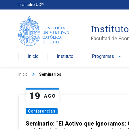
Ir al sitio UC
Institut
Facultad de Eco
Inicio
Instituto
Programas
arrow_drop_down
keyboard_arrow_right
Inicio
Seminarios
19
AGO
Conferencias
Seminario: “El Activo que Ignoramos: