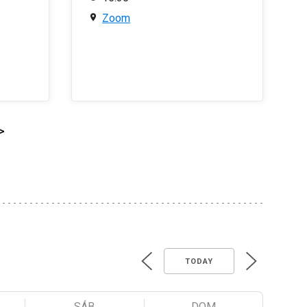
Zoom
>
TODAY
SÁB
DOM