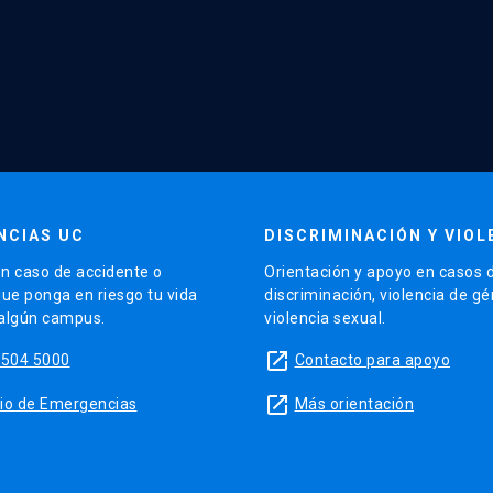
NCIAS UC
DISCRIMINACIÓN Y VIOL
n caso de accidente o
Orientación y apoyo en casos 
que ponga en riesgo tu vida
discriminación, violencia de g
 algún campus.
violencia sexual.
launch
5504 5000
Contacto para apoyo
launch
sitio de Emergencias
Más orientación