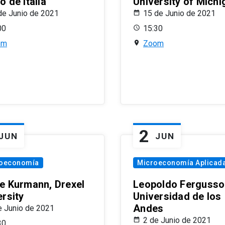
 de Italia
University of Michi
de Junio de 2021
15 de Junio de 2021
00
15:30
om
Zoom
2
JUN
JUN
oeconomía
Microeconomía Aplicad
e Kurmann, Drexel
Leopoldo Fergusso
ersity
Universidad de los
Andes
e Junio de 2021
2 de Junio de 2021
30